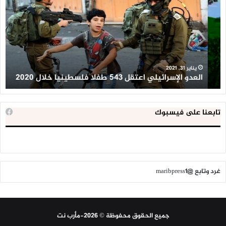
اعتقل
تع
543
إح
طفلا
‘م
فلسطينيا
كبي
خلال
للإ
2020
ال
ا
يناير 31, 2021
العدو الإسرائيلي اعتقل 543 طفلا فلسطينيا خلال 2020
ا
تابعنا على فيسبوك
غرد وتابع @maribpress1
جميع الحقوق محفوظة © 2026-مأرب نت