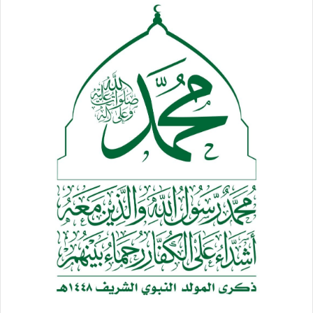
نجران : طيران العدوان يشن غارة على موقع الطلعة
عسير: قصف صاروخي مكثف على تجمعات المرتزقة والجيش
السعودي في منفذ علب والجمارك والجوازات
صعدة: طيران العدوان يشن غارتين على منطقتي الثعبان وآل
الرماح بمديرية باقم