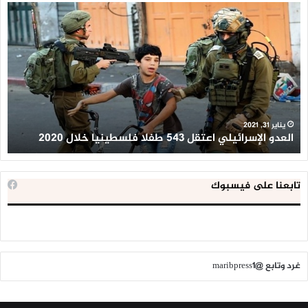
العدو
الد
الإسرائيلي
ال
اعتقل
تع
543
إح
طفلا
‘م
فلسطينيا
كبي
خلال
للإ
2020
ال
ا
يناير 31, 2021
العدو الإسرائيلي اعتقل 543 طفلا فلسطينيا خلال 2020
ا
تابعنا على فيسبوك
غرد وتابع @maribpress1