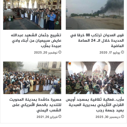
قوى العدوان ترتكب 88 خرقا في
تشييع جثمان الشهيد عبدالله
الحديدة خلال الـ 24 الساعة
عايض سبيعيان من أبناء وادي
الماضية
عبيدة بمأرب
يوليو 17, 2020
نوفمبر 20, 2025
مأرب..فعالية ثقافية بمسجد أويس
مسيرة حاشدة بمدينة المحويت
القرني التأريخي بمديرية العبدية
للتنديد بالحصار الأمريكي على
بعيد جمعة رجب
الشعب اليمني
ديسمبر 30, 2025
فبراير 26, 2021