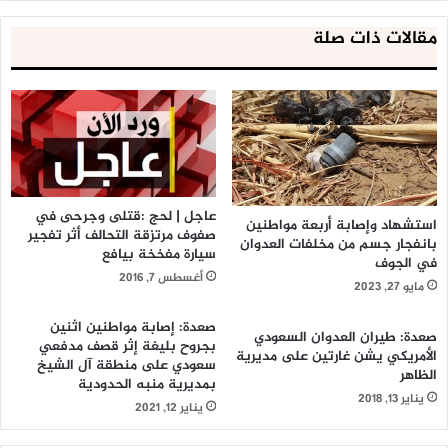
مقالات ذات صلة
عاجل | لحج :قتلى وجرحى في
استشهاد وإصابة أربعة مواطنين
صفوف مرتزقة التحالف أثر تفجير
بانفجار جسم من مخلفات العدوان
سيارة مفخخة بيافع
في الجوف
أغسطس 7, 2016
مايو 27, 2023
صعدة: إصابة مواطنين اثنين
صعدة: طيران العدوان السعودي
بجروح بليغة إثر قصف مدفعي
الأمريكي يشن غارتين على مديرية
سعودي على منطقة آل الشيخ
الظاهر
بمديرية منبه الحدودية
يناير 13, 2018
يناير 12, 2021