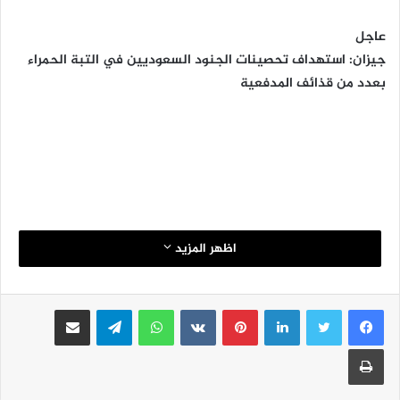
عاجل
جيزان: استهداف تحصينات الجنود السعوديين في التبة الحمراء
بعدد من قذائف المدفعية
اظهر المزيد
لينكدإن
بينتيريست
واتساب
تيلقرام
مشاركة عبر البريد
طباعة