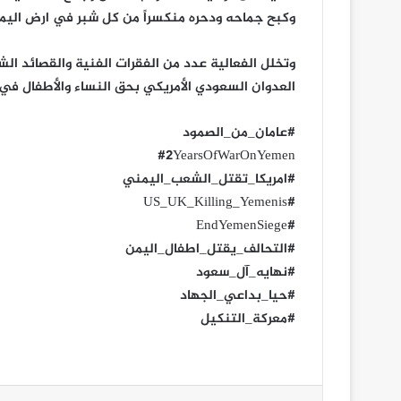
وكبح جماحه ودحره منكسراً من كل شبر في ارض اليمن
وتخلل الفعالية عدد من الفقرات الفنية والقصائد ال
العدوان السعودي الأمريكي بحق النساء والأطفال في 
#عامان_من_الصمود
#2YearsOfWarOnYemen
#امريكا_تقتل_الشعب_اليمني
#US_UK_Killing_Yemenis
#EndYemenSiege
#التحالف_يقتل_اطفال_اليمن
#نهايه_آل_سعود
#حيا_بداعي_الجهاد
#معركة_التنكيل