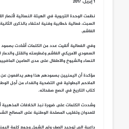
1 إبريل، 2017
نظمت الوحدة التربوية في الهيئة النسائية لأنصار الل
السبت، فعالية خطابية وفنية احتفاء بالذكرى الثان
الغاشم.
وفي الفعالية ألقيت عدد من الكلمات أشادت بصمود ا
السعودي الامريكي الغاشم وغطرسته والقتل والدمار ال
النساء والشيوخ والاطفال على مدى العامين الماضيين
مؤكدة أن اليمنيين بصمودهم هذا وهم يدافعون عن أر
الملاحم البطولية في التضحية والفداء من أجل الوطن
كتاب التاريخ في انصع صفحاته.
وشددت الكلمات على ضرورة نبذ الخلافات المذهبية أو 
للعدوان وتغليب المصلحة الوطنية على المصالح الشخ
داعية الى توحيد الصف ولم الشمل وجمع كلمة اليمن