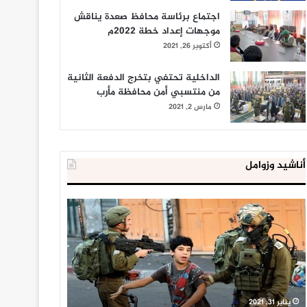
اجتماع برئاسة محافظ صعدة يناقش
موجهات إعداد خطة 2022م
أكتوبر 26, 2021
الداخلية تحتفي بتخرج الدفعة الثانية
من منتسبي أمن محافظة مأرب
مارس 2, 2021
أناشيد وزوامل
العدو
الداخلية
الإسرائيلي
المصرية
اعتقل
تعلن
543
إحباط
طفلا
‘مخطط
فلسطينيا
كبير’
خلال
للإخوان
يناير 31, 2021
يوليو 23, 2020
2020
المسلمين