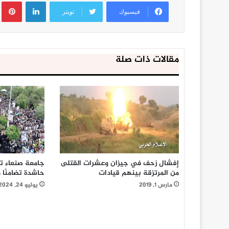
لينكدإن
ب
فيسبوك
تويتر
مقالات ذات صلة
إفشال زحف في جيزان وعشرات القتلى
جامعة صنعاء ت
من المرتزقة بينهم قيادات
حاشدة تضامنًا
مارس 1, 2019
يوليو 24, 2024