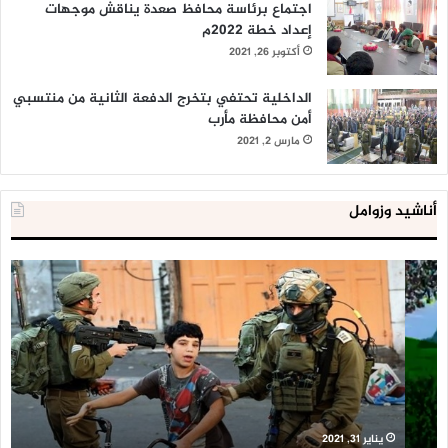
اجتماع برئاسة محافظ صعدة يناقش موجهات
إعداد خطة 2022م
أكتوبر 26, 2021
الداخلية تحتفي بتخرج الدفعة الثانية من منتسبي
أمن محافظة مأرب
مارس 2, 2021
أناشيد وزوامل
العدو
الد
الإسرائيلي
ال
اعتقل
تع
543
إح
طفلا
‘م
فلسطينيا
كبي
خلال
للإ
2020
ال
ا
يناير 31, 2021