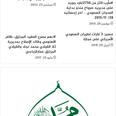
#مأرب:اكثر من 2756غاره جويه
سبتمبر 23, 2023
على مديريه صرواح منذو بداية
العدوان السعودي .. اخر إحصائيه
28/ 2015/11
نوفمبر 28, 2015
عسير: 3 غارات لطيران السعودي
#نهم مصرع العقيد المرتزق: ظافر
الأمريكي على مجازة
الاهنومي وقائد الإصلاح بمديرية
أبريل 29, 2019
ثلا القيادي محمد نجاد والقيادي
المرتزق عمارالزباجي
مايو 25, 2017