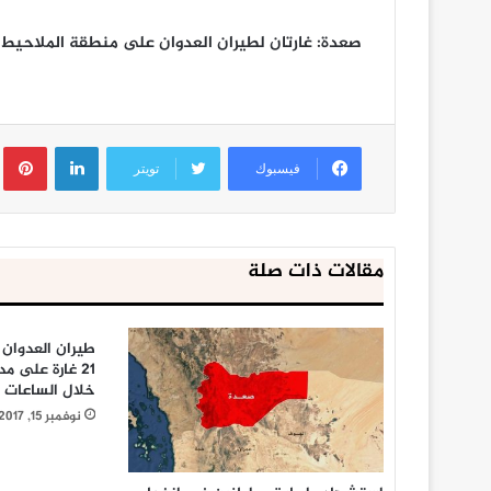
صعدة: غارتان لطيران العدوان على منطقة الملاحيط ب
لينكدإن
ب
فيسبوك
تويتر
مقالات ذات صلة
طيران العدوان
21 غارة على 
خلال الساعات ا
نوفمبر 15, 2017