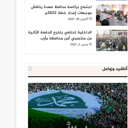
اجتماع برئاسة محافظ صعدة يناقش
موجهات إعداد خطة 2022م
أكتوبر 26, 2021
الداخلية تحتفي بتخرج الدفعة الثانية
من منتسبي أمن محافظة مأرب
مارس 2, 2021
أناشيد وزوامل
العدو
الداخلية
الإسرائيلي
المصرية
اعتقل
تعلن
543
إحباط
طفلا
‘مخطط
فلسطينيا
كبير’
خلال
للإخوان
يناير 31, 2021
يوليو 23, 2020
2020
المسلمين