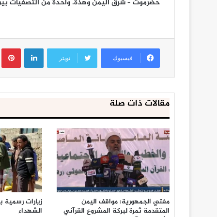
حضرموت – شرق اليمن وهذة. واحدة من التصفيات بين
لينكدإن
ب
فيسبوك
تويتر
مقالات ذات صلة
مفتي الجمهورية: مواقف اليمن
زيارات رسمية ب
المتقدمة ثمرة لبركة المشروع القرآني
الشهداء