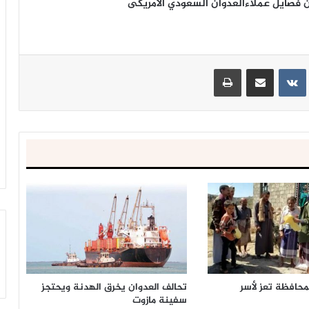
 فصايل عملاءالعدوان السعودي الامريكى
ينتيريست
مشاركة عبر البريد
طباعة
محافظة تعز لأسر
تحالف العدوان يخرق الهدنة ويحتجز
سفينة مازوت