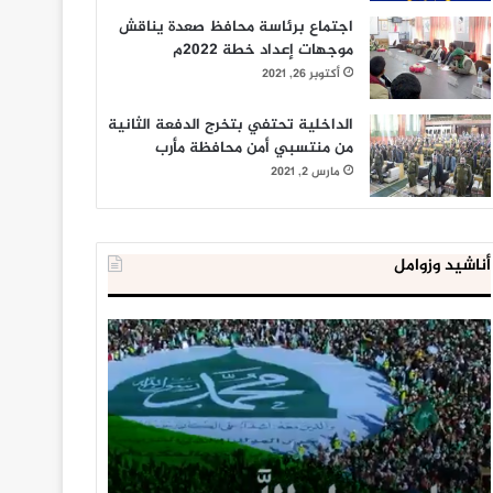
اجتماع برئاسة محافظ صعدة يناقش
موجهات إعداد خطة 2022م
أكتوبر 26, 2021
الداخلية تحتفي بتخرج الدفعة الثانية
من منتسبي أمن محافظة مأرب
مارس 2, 2021
أناشيد وزوامل
العدو
الداخلية
الإسرائيلي
المصرية
اعتقل
تعلن
543
إحباط
طفلا
‘مخطط
فلسطينيا
كبير’
خلال
للإخوان
يناير 31, 2021
يوليو 23, 2020
2020
المسلمين