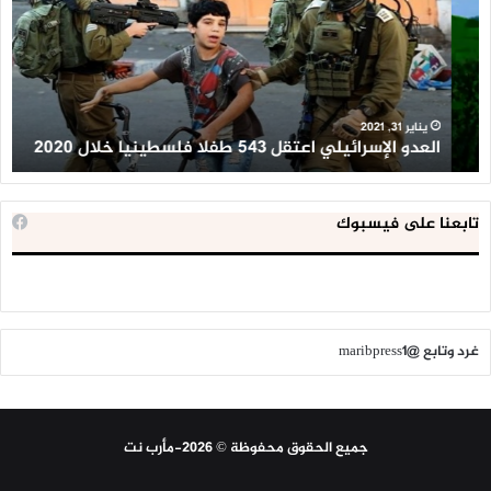
543
إح
طفلا
‘م
فلسطينيا
كبي
خلال
للإ
2020
ال
ا
يناير 31, 2021
العدو الإسرائيلي اعتقل 543 طفلا فلسطينيا خلال 2020
ا
تابعنا على فيسبوك
غرد وتابع @maribpress1
جميع الحقوق محفوظة © 2026-مأرب نت