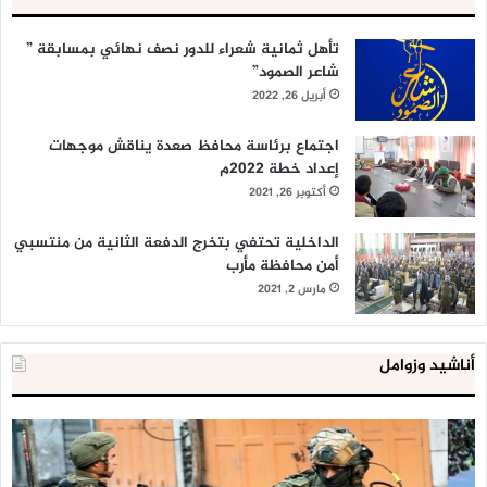
تأهل ثمانية شعراء للدور نصف نهائي بمسابقة ”
شاعر الصمود”
أبريل 26, 2022
اجتماع برئاسة محافظ صعدة يناقش موجهات
إعداد خطة 2022م
أكتوبر 26, 2021
الداخلية تحتفي بتخرج الدفعة الثانية من منتسبي
أمن محافظة مأرب
مارس 2, 2021
أناشيد وزوامل
العدو
الد
الإسرائيلي
ال
اعتقل
تع