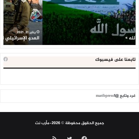
طفلا
‘م
فلسطينيا
كبي
خلال
للإ
2020
ال
ا
يناير 31, 2021
العدو الإسرائيلي اعتقل 543 طفلا فلسطينيا خلال 2020
ا
تابعنا على فيسبوك
غرد وتابع @maribpress1
جميع الحقوق محفوظة © 2026-مأرب نت
فيسبوك
تويتر
ملخص