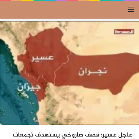
القائمة
عاجل عسير: قصف صاروخي يستهدف تجمعات