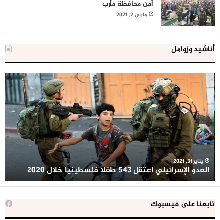
أمن محافظة مأرب
مارس 2, 2021
أناشيد وزوامل
العدو
الد
الإسرائيلي
ال
اعتقل
تع
543
إح
طفلا
‘م
فلسطينيا
كبي
خلال
للإ
2020
ال
ا
يناير 31, 2021
العدو الإسرائيلي اعتقل 543 طفلا فلسطينيا خلال 2020
ا
تابعنا على فيسبوك