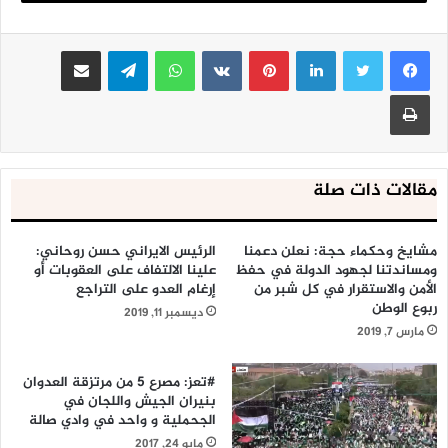
لينكدإن
بينتيريست
واتساب
تيلقرام
مشاركة عبر البريد
طباعة
مقالات ذات صلة
مشايخ وحكماء حجة: نعلن دعمنا
الرئيس الايراني حسن روحاني:
ومساندتنا لجهود الدولة في حفظ
علينا الالتفاف على العقوبات أو
الأمن والاستقرار في كل شبر من
إرغام العدو على التراجع
ربوع الوطن
ديسمبر 11, 2019
مارس 7, 2019
#تعز: مصرع 5 من مرتزقة العدوان
بنيران الجيش واللجان في
الجحملية و واحد في وادي صالة
مايو 24, 2017