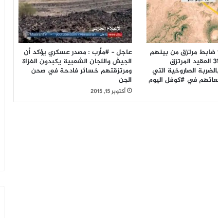
#مأرب مصرع 12 ضابط مرتزق من بينهم
عاجل – #مأرب : مصدر عسكري يؤكد أن
عمليات اللواء312 العقيد المرتزق
الجيش واللجان الشعبية يكبدون الغزاة
لضربة الصاروخية التي
ومرتزقتهم خسائر فادحة في صحن
اتهم في #كوفل اليوم
الجن
أكتوبر 15, 2015