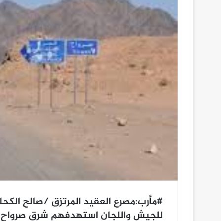
#مأرب:مصرع العقيد المرتزق /صالح الكح
للجيش واللجان استهدفهم شرق صرواح