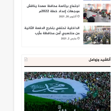
اجتماع برئاسة محافظ صعدة يناقش
موجهات إعداد خطة 2022م
أكتوبر 26, 2021
الداخلية تحتفي بتخرج الدفعة الثانية
من منتسبي أمن محافظة مأرب
مارس 2, 2021
أناشيد وزوامل
العدو
الداخلية
الإسرائيلي
المصرية
اعتقل
تعلن
543
إحباط
طفلا
‘مخطط
فلسطينيا
كبير’
خلال
للإخوان
يناير 31, 2021
يوليو 23, 2020
2020
المسلمين