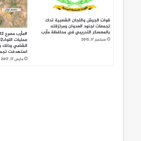
قوات الجيش واللجان الشعبية تدك
تجمعات لجنود العدوان ومرتزقته
بالمعسكر التدريبي في محافظة مأرب
سبتمبر 17, 2015
الشامي وذلك با
استهدفت تجمع
مارس 17, 2017