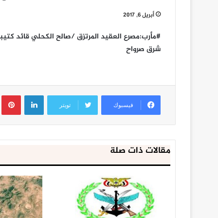
أبريل 6, 2017
#مأرب:مصرع العقيد المرتزق /صالح الكحلي قائد كتي
شرق صرواح
لينكدإن
ب
فيسبوك
تويتر
مقالات ذات صلة