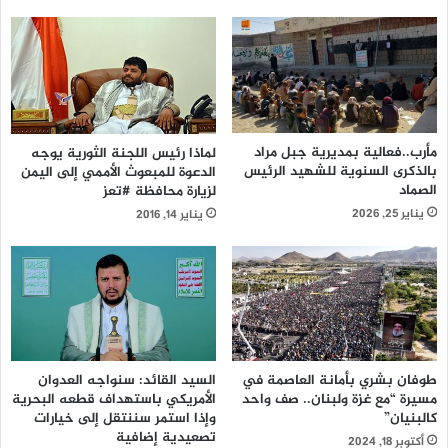
مأرب..فعالية بمديرية جبل مراد
لماذا رئيس اللجنة الثورية يوجه
بالذكرى السنوية للشهيد الرئيس
الدعوة للمبعوث الأممي إلى اليمن
الصماد
لزيارة محافظة #تعز
يناير 25, 2026
يناير 14, 2016
طوفان بشري بأمانة العاصمة في
السيد القائد: سنواجه العدوان
مسيرة “مع غزة ولبنان.. صف واحد
الأمريكي باستهداف قطعه البحرية
كالبنيان”
وإذا استمر سننتقل إلى خيارات
تصعيدية إضافية
أكتوبر 18, 2024