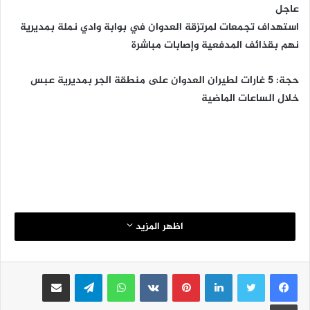
عاجل
استهداف تجمعات لمرتزقة العدوان في بوابة وادي نملة بمديرية
نهم بقذائف المدفعية وإصابات مباشرة
حجة: 5 غارات لطيران العدوان على منطقة الجر بمديرية عبس
خلال الساعات الماضية
اظهر المزيد
لينكدإن
بينتيريست
واتساب
تيلقرام
مشاركة عبر البريد
طباعة