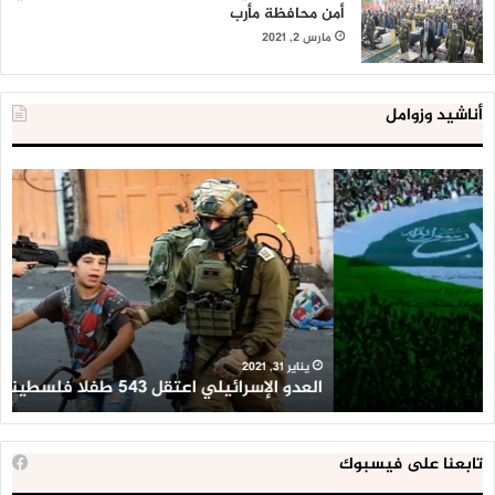
أمن محافظة مأرب
مارس 2, 2021
أناشيد وزوامل
العدو
الد
الإسرائيلي
ال
اعتقل
تع
543
إح
طفلا
‘م
فلسطينيا
كبي
خلال
للإ
2020
ال
ا
يناير 31, 2021
العدو الإسرائيلي اعتقل 543 طفلا فلسطينيا خلال 2020
ا
تابعنا على فيسبوك