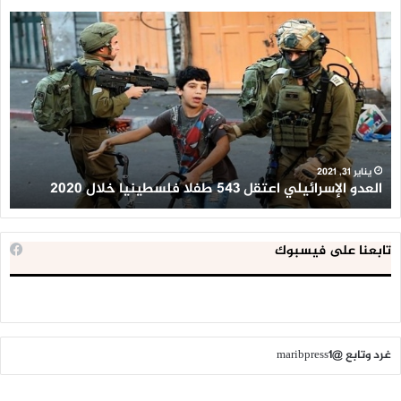
العدو
الد
الإسرائيلي
ال
اعتقل
تع
543
إح
طفلا
‘م
فلسطينيا
كبي
خلال
للإ
2020
ال
ا
يناير 31, 2021
العدو الإسرائيلي اعتقل 543 طفلا فلسطينيا خلال 2020
ا
تابعنا على فيسبوك
غرد وتابع @maribpress1