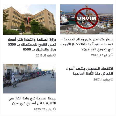
توفير احتياجاتهم بشكل طارئ
وفي ذات السياق اشادت السلطة المحلية بمديريات الحوك
والحالي والميناء بدور لجنة الاغاثة وما تبذلة من جهود في مجال
تقديم المساعدات الإنسانية مشيدين باالدور الإيجابي الذي تقوم
به موكدين ضرورة مساندتها والتنسيق معها.
حصار متواصل على ميناء الحديدة..
وزارة الصناعة والتجارة :تقر أسعار
كيف تساهم آلية (UNVIM) الأممية
كيس القمح للمستهلك بـ 5300
في تجويع اليمنيين؟
ريال والدقيق بـ 6500
يناير 27, 2026
مايو 18, 2016
الاقتصاد السعودي يشهد أسواء
انكماش منذ الأزمة العالمية
يوليو 1, 2017
جرعة سعرية في مادة الغاز هي
الثانية خلال أسبوع في عدن
يوليو 12, 2025