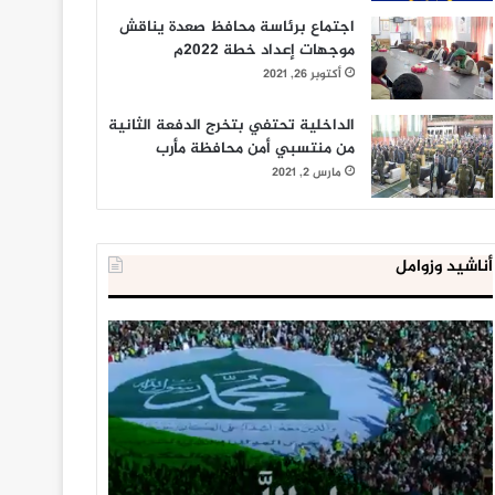
اجتماع برئاسة محافظ صعدة يناقش
موجهات إعداد خطة 2022م
أكتوبر 26, 2021
الداخلية تحتفي بتخرج الدفعة الثانية
من منتسبي أمن محافظة مأرب
مارس 2, 2021
أناشيد وزوامل
العدو
الداخلية
الإسرائيلي
المصرية
اعتقل
تعلن
543
إحباط
طفلا
‘مخطط
فلسطينيا
كبير’
خلال
للإخوان
يناير 31, 2021
يوليو 23, 2020
2020
المسلمين