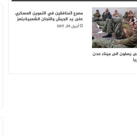
مصرع 3منافقين في التموين العسكري
على يد الجيش واللجان الشعبيةبتعز
أبريل 20, 2017
نبى يصلون الى ميناء عدن
ا