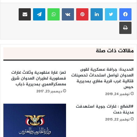
لينكدإن
بينتيريست
واتساب
تيلقرام
مشاركة عبر البريد
طباعة
مقالات ذات صلة
الحديدة: جرافة عسكرية لقوى
تعز: غارة عنقودية وثلاث غارات
العدوان تواصل استحداث تحصينات
فسفورية لطيران العدوان شرق
قتالية غرب قرية مغاري بمديرية
معسكرالعمري بمديرية ذباب
حيس
ديسمبر 23, 2017
نوفمبر 24, 2019
#الضالع‬ : غارات جوية استهدفت
مدينة دمت ‫
نوفمبر 22, 2015