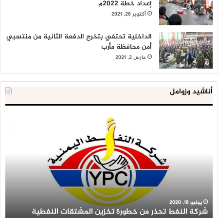
إعداد خطة 2022م
أكتوبر 26, 2021
الداخلية تحتفي بتخرج الدفعة الثانية من منتسبي
أمن محافظة مأرب
مارس 2, 2021
أناشيد وزوامل
شركة
الع
النفط
ال
تحذر
يع
من
لإق
خطورة
9
تخزين
آلا
المشتقات
وح
النفطية
اس
عل
يوليو 18, 2020
شركة النفط تحذر من خطورة تخزين المشتقات النفطية
أ
أر