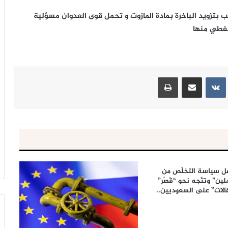
بتزويد الباخرة بمادة المازوت و تحمل قوى العدوان مسؤلية
نفطي منها
ينتيريست
مشاركة عبر البريد
طباعة
صل سياسة التخلّص من
لين” وتتّجه نحو “قَصْر”
الات” على السعوديين..