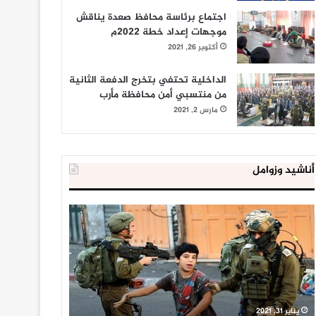
اجتماع برئاسة محافظ صعدة يناقش
موجهات إعداد خطة 2022م
أكتوبر 26, 2021
الداخلية تحتفي بتخرج الدفعة الثانية
من منتسبي أمن محافظة مأرب
مارس 2, 2021
أناشيد وزوامل
العدو
الداخلية
الإسرائيلي
المصرية
اعتقل
تعلن
543
إحباط
طفلا
‘مخطط
فلسطينيا
كبير’
خلال
للإخوان
يناير 31, 2021
يوليو 23, 2020
2020
المسلمين