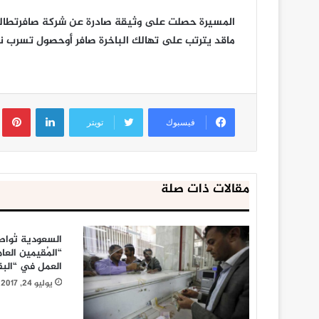
المسيرة حصلت على وثيقة صادرة عن شركة صافرتطالب 
ماقد يترتب على تهالك الباخرة صافر أوحصول تسرب 
لينكدإن
ب
فيسبوك
تويتر
مقالات ذات صلة
السعودية تُوا
“المُقيمين العام
العمل في “البق
يوليو 24, 2017