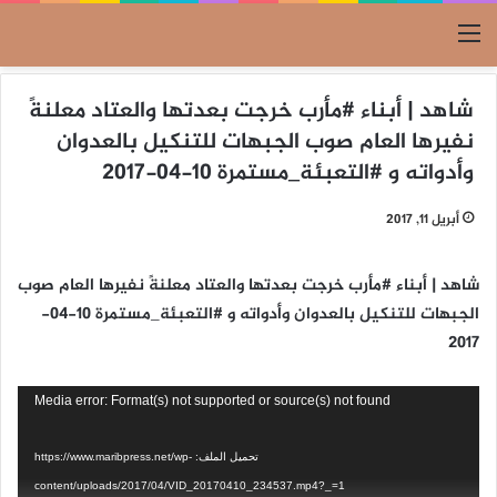
القائمة
شاهد | أبناء #مأرب خرجت بعدتها والعتاد معلنةً
نفيرها العام صوب الجبهات للتنكيل بالعدوان
وأدواته و #التعبئة_مستمرة 10-04-2017
أبريل 11, 2017
شاهد | أبناء #مأرب خرجت بعدتها والعتاد معلنةً نفيرها العام صوب
الجبهات للتنكيل بالعدوان وأدواته و #التعبئة_مستمرة 10-04-
2017
مشغل
Media error: Format(s) not supported or source(s) not found
الفيديو
تحميل الملف: https://www.maribpress.net/wp-
content/uploads/2017/04/VID_20170410_234537.mp4?_=1