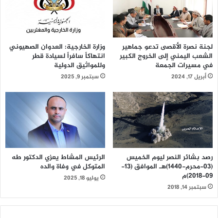
لجنة نصرة الأقصى تدعو جماهير
وزارة الخارجية: العدوان الصهيوني
الشعب اليمني إلى الخروج الكبير
انتهاكاً سافراً لسيادة قطر
في مسيرات الجمعة
وللمواثيق الدولية
أبريل 17, 2024
سبتمبر 9, 2025
رصد بشائر النصر ليوم الخميس
الرئيس المشاط يعزي الدكتور طه
(03-محرم-1440)هـ الموافق (13-
المتوكل في وفاة والده
09-2018)م
يوليو 18, 2025
سبتمبر 14, 2018