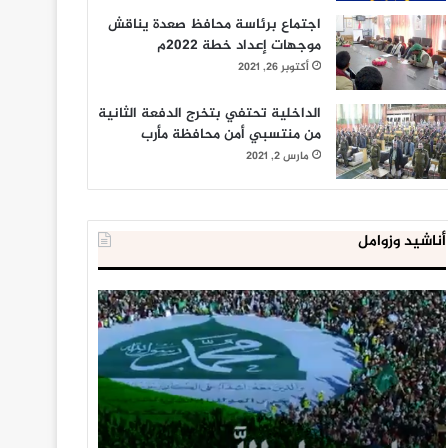
اجتماع برئاسة محافظ صعدة يناقش
موجهات إعداد خطة 2022م
أكتوبر 26, 2021
الداخلية تحتفي بتخرج الدفعة الثانية
من منتسبي أمن محافظة مأرب
مارس 2, 2021
أناشيد وزوامل
العدو
الداخلية
الإسرائيلي
المصرية
اعتقل
تعلن
543
إحباط
طفلا
‘مخطط
فلسطينيا
كبير’
خلال
للإخوان
يناير 31, 2021
يوليو 23, 2020
2020
المسلمين