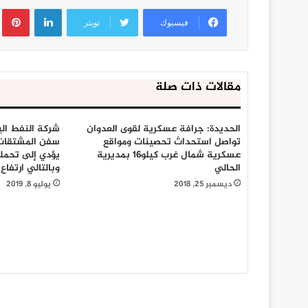
لينكدإن
ب
فيسبوك
تويتر
مقالات ذات صلة
الحديدة: جرافة عسكرية لقوى العدوان
شركة النفط الي
تواصل استحداث تحصينات ومواقع
سفن المشتقات 
عسكرية شمال غرب كيلو16 بمديرية
يؤدي إلى تحمله
الحالي
وبالتالي ارتفاع
ديسمبر 25, 2018
يوليو 8, 2019