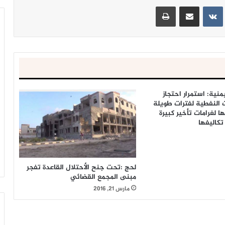
ينتيريست
مشاركة عبر البريد
طباعة
منية: استمرار احتجاز
النفطية لفترات طويلة
ا لغرامات تأخير كبيرة
 تكاليفها
لحج :تحت جنح الأحتلال القاعدة تفجر
مبنى المجمع القضائي
مارس 21, 2016