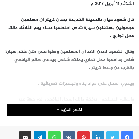
الثلاثاء 11 أبريل 2017 م
قال شهود عيان بالمدينة القديمة بعدن كريتر ان مسلحين
مجهولين يستقلون سيارة شاص اختطفوا مساء يوم الثلاثاء مالك
محل تجاري .
وقال الشهود لعدن الغد ان المسلحين وصلوا على متن طقم سيارة
شاص وداهموا محل تجاري يملكه شخص ويدعى صالح اليافعي
بالقرب من وسط كريتر .
ويحوي المحل على مواد بناء وتجهيزات كهربائية .
وانطلق المسلحون برفقة مالك المحل اليافعي الى جهة غير
معلومة .
اظهر المزيد
لينكدإن
بينتيريست
واتساب
تيلقرام
مشاركة عبر البريد