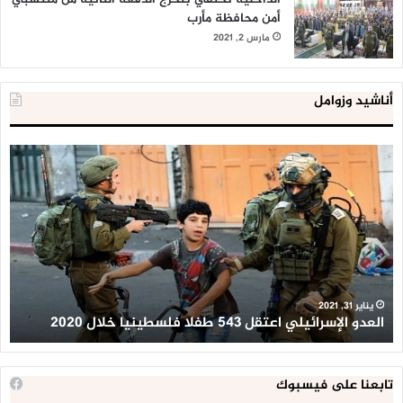
أمن محافظة مأرب
مارس 2, 2021
أناشيد وزوامل
العدو
الد
الإسرائيلي
ال
اعتقل
تع
543
إح
طفلا
‘م
فلسطينيا
كبي
خلال
للإ
2020
ال
ا
يناير 31, 2021
العدو الإسرائيلي اعتقل 543 طفلا فلسطينيا خلال 2020
ا
تابعنا على فيسبوك