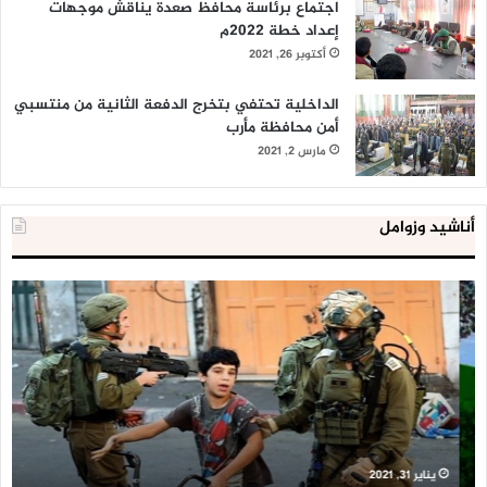
اجتماع برئاسة محافظ صعدة يناقش موجهات
إعداد خطة 2022م
أكتوبر 26, 2021
الداخلية تحتفي بتخرج الدفعة الثانية من منتسبي
أمن محافظة مأرب
مارس 2, 2021
أناشيد وزوامل
العدو
الد
الإسرائيلي
ال
اعتقل
تع
543
إح
طفلا
‘م
فلسطينيا
كبي
خلال
للإ
2020
ال
ا
يناير 31, 2021