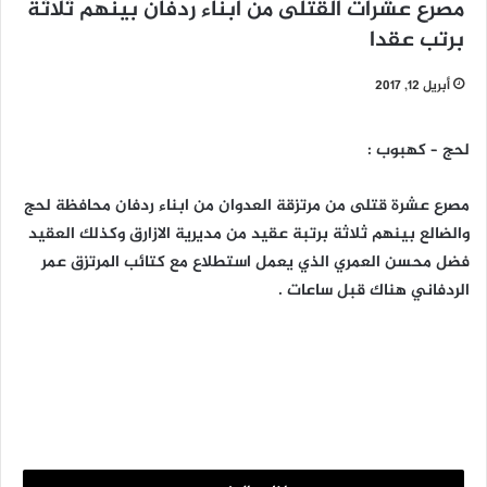
مصرع عشرات القتلى من ابناء ردفان بينهم ثلاثة
برتب عقدا
أبريل 12, 2017
لحج – كهبوب :
مصرع عشرة قتلى من مرتزقة العدوان من ابناء ردفان محافظة لحج
والضالع بينهم ثلاثة برتبة عقيد من مديرية الازارق وكذلك العقيد
فضل محسن العمري الذي يعمل استطلاع مع كتائب المرتزق عمر
الردفاني هناك قبل ساعات .