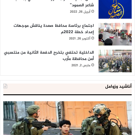
شاعر الصمود”
أبريل 26, 2022
اجتماع برئاسة محافظ صعدة يناقش موجهات
إعداد خطة 2022م
أكتوبر 26, 2021
الداخلية تحتفي بتخرج الدفعة الثانية من منتسبي
أمن محافظة مأرب
مارس 2, 2021
أناشيد وزوامل
العدو
الد
الإسرائيلي
ال
اعتقل
تع
543
إح
طفلا
‘م