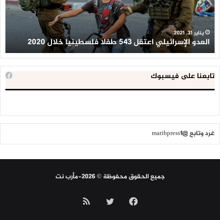
فلسطينيا
كبي
خلال
للإ
2020
ال
ا
يناير 31, 2021
العدو الإسرائيلي اعتقل 543 طفلا فلسطينيا خلال 2020
ا
تابعنا على فيسبوك
غرد وتابع @maribpress1
جميع الحقوق محفوظة © 2026-مأرب نت
فيسبوك
تويتر
ملخص