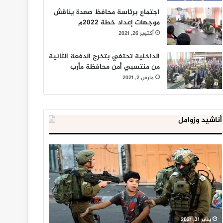
اجتماع برئاسة محافظ صعدة يناقش
موجهات إعداد خطة 2022م
أكتوبر 26, 2021
الداخلية تحتفي بتخرج الدفعة الثانية
من منتسبي أمن محافظة مأرب
مارس 2, 2021
أناشيد وزوامل
العدو
الداخلية
الإسرائيلي
المصرية
اعتقل
تعلن
543
إحباط
طفلا
‘مخطط
فلسطينيا
كبير’
خلال
للإخوان
يناير 31, 2021
يوليو 23, 2020
2020
المسلمين