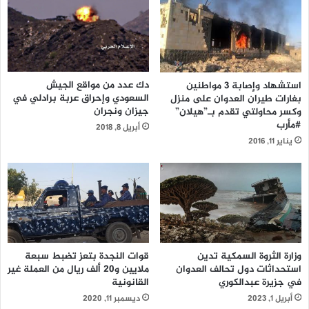
دك عدد من مواقع الجيش
استشهاد وإصابة 3 مواطنين
السعودي وإحراق عربة برادلي في
بغارات طيران العدوان على منزل
جيزان ونجران
وكسر محاولتي تقدم بـ”هيلان”
#مأرب
أبريل 8, 2018
يناير 11, 2016
وزارة الثروة السمكية تدين
قوات النجدة بتعز تضبط سبعة
استحداثات دول تحالف العدوان
ملايين و20 ألف ريال من العملة غير
في جزيرة عبدالكوري
القانونية ‏
أبريل 1, 2023
ديسمبر 11, 2020