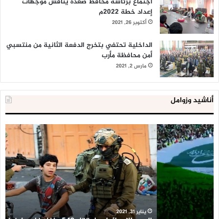
اجتماع برئاسة محافظ صعدة يناقش موجهات
إعداد خطة 2022م
أكتوبر 26, 2021
الداخلية تحتفي بتخرج الدفعة الثانية من منتسبي
أمن محافظة مأرب
مارس 2, 2021
أناشيد وزوامل
العدو
الد
الإسرائيلي
ال
اعتقل
تع
543
إح
طفلا
‘م
فلسطينيا
كبي
خلال
للإ
2020
ال
ا
يناير 31, 2021