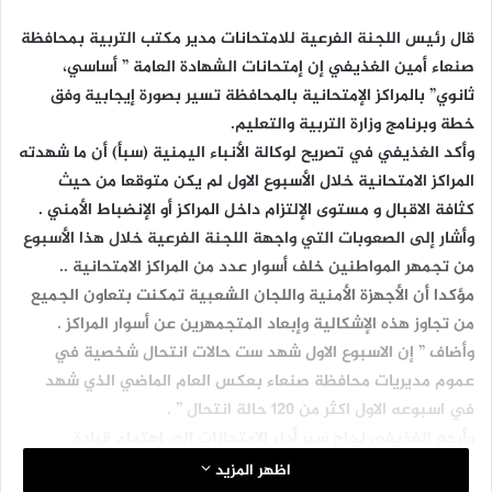
قال رئيس اللجنة الفرعية للامتحانات مدير مكتب التربية بمحافظة
صنعاء أمين الغذيفي إن إمتحانات الشهادة العامة ” أساسي،
ثانوي” بالمراكز الإمتحانية بالمحافظة تسير بصورة إيجابية وفق
خطة وبرنامج وزارة التربية والتعليم.
وأكد الغذيفي في تصريح لوكالة الأنباء اليمنية (سبأ) أن ما شهدته
المراكز الامتحانية خلال الأسبوع الاول لم يكن متوقعا من حيث
كثافة الاقبال و مستوى الإلتزام داخل المراكز أو الإنضباط الأمني .
وأشار إلى الصعوبات التي واجهة اللجنة الفرعية خلال هذا الأسبوع
من تجمهر المواطنين خلف أسوار عدد من المراكز الامتحانية ..
مؤكدا أن الأجهزة الأمنية واللجان الشعبية تمكنت بتعاون الجميع
من تجاوز هذه الإشكالية وإبعاد المتجمهرين عن أسوار المراكز .
وأضاف ” إن الاسبوع الاول شهد ست حالات انتحال شخصية في
عموم مديريات محافظة صنعاء بعكس العام الماضي الذي شهد
في اسبوعه الاول اكثر من 120 حالة انتحال ” .
وأرجع الغذيفي نجاح سير أداء الامتحانات إلى اهتمام قيادة
المحافظة وجهود العاملين بمكتب التربية بالمحافظة وتفاعل
اظهر المزيد