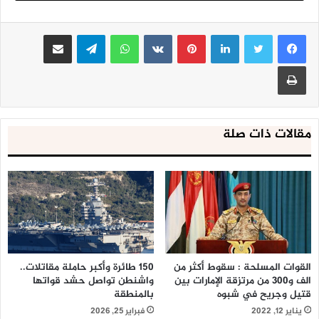
الأجهزة الامنية واللجان الشعبية واهتمام الطلاب والطالبات.
لينكدإن
بينتيريست
واتساب
تيلقرام
مشاركة عبر البريد
#فج_عطان:
طباعة
مقالات ذات صلة
القوات المسلحة : سقوط أكثر من
150 طائرة وأكبر حاملة مقاتلات..
الف و300 من مرتزقة الإمارات بين
واشنطن تواصل حشد قواتها
قتيل وجريح في شبوه
بالمنطقة
يناير 12, 2022
فبراير 25, 2026