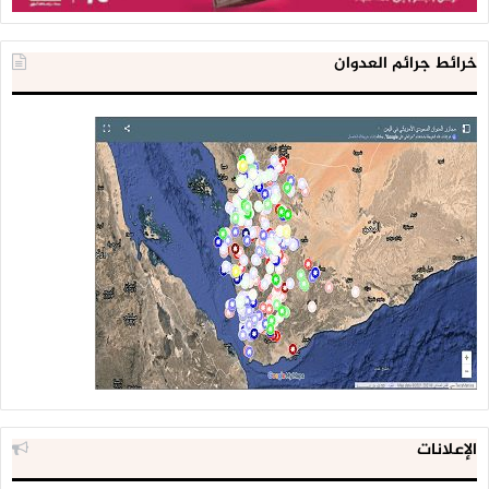
مهمة التنقيب إلى شركات صغيرة، أبرزها شركة «هنت» الاميركية.
خرائط جرائم العدوان
وقد أدت هذه الخطوة الى خطوات يمنية في المقابل، كان بينها
حضور نائب الرئيس الاميركي (في حينه) جورج بوش حفل تدشين
مشروع مصفاة مأرب (1986)، كذلك وضع في الوقت نفسه الحجر
الاساس لمبنى السفارة الاميركية الجديد في صنعاء. ولم يتحفظ
بوش الأب على التصريح يومها بأن واشنطن وجدت بديلاً من نفط
الخليج (الفارسي) الملتهب. وهي الخطوة التي فسّرها اليمنيون
بأنها إشارة الى الدخول الاميركي المباشر، وليس من خلال
السعودية، الى قلب المشهد اليمني.
كذلك، فإن أحد الاسباب التي عجّلت الوحدة بين شطري اليمن
الجنوبي والشمالي هو اكتشاف كميات هائلة من النفط في
الجنوب من قبل الاتحاد السوفياتي، خصوصاً في حضرموت ومثلث
حضرموت – شبوة – مأرب، وأن استغلال الثروة النفطية من قبل
الإعلانات
النظام الاشتراكي الموالي لموسكو سيغيّر موازين القوى بين
الشطرين لمصلحة الجنوب الغني بالنفط.