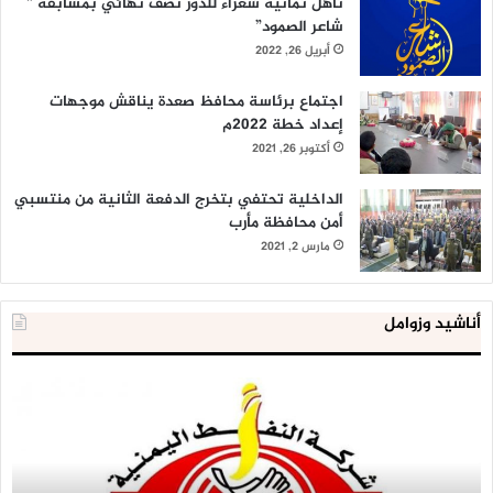
منها.
تأهل ثمانية شعراء للدور نصف نهائي بمسابقة ”
شاعر الصمود”
أبريل 26, 2022
اجتماع برئاسة محافظ صعدة يناقش موجهات
(موقع قناة العالم)
إعداد خطة 2022م
أكتوبر 26, 2021
الداخلية تحتفي بتخرج الدفعة الثانية من منتسبي
أمن محافظة مأرب
مارس 2, 2021
أناشيد وزوامل
شركة
الع
النفط
ال
تحذر
يع
من
لإق
خطورة
9