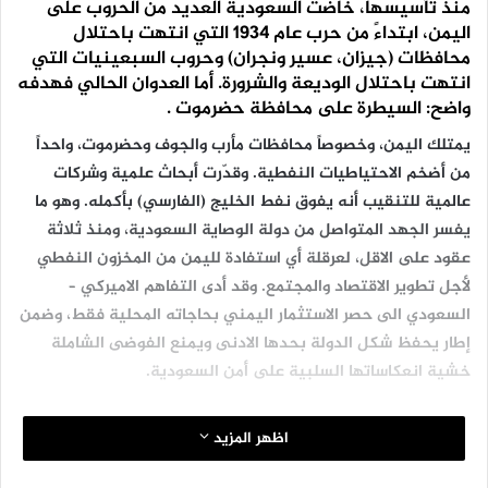
منذ تأسيسها، خاضت السعودية العديد من الحروب على
اليمن، ابتداءً من حرب عام 1934 التي انتهت باحتلال
محافظات (جيزان، عسير ونجران) وحروب السبعينيات التي
انتهت باحتلال الوديعة والشرورة. أما العدوان الحالي فهدفه
واضح: السيطرة على محافظة حضرموت .
يمتلك اليمن، وخصوصاً محافظات مأرب والجوف وحضرموت، واحداً
من أضخم الاحتياطيات النفطية. وقدّرت أبحاث علمية وشركات
عالمية للتنقيب أنه يفوق نفط الخليج (الفارسي) بأكمله. وهو ما
يفسر الجهد المتواصل من دولة الوصاية السعودية، ومنذ ثلاثة
عقود على الاقل، لعرقلة أي استفادة لليمن من المخزون النفطي
لأجل تطوير الاقتصاد والمجتمع. وقد أدى التفاهم الاميركي –
السعودي الى حصر الاستثمار اليمني بحاجاته المحلية فقط، وضمن
إطار يحفظ شكل الدولة بحدها الادنى ويمنع الفوضى الشاملة
خشية انعكاساتها السلبية على أمن السعودية.
يروي مرجع يمني سابق لـ«الأخبار» أن شركة أجيب النفطية
اظهر المزيد
الايطالية حصلت عام 1979 على امتياز حق العمل في شرق اليمن،
وبالتحديد في حضرموت، وفي عام 1982 أعلنت الشركة اكتشافات