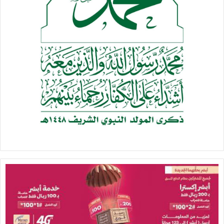
سعودية لمنح الجنسية الى عدد كبير من سكان المناطق
الحدودية، الذين ينتمون الى قبائل من حضرموت.
ووصل الامر ببعض الساسة اليمنيين المحسوبين على السعودية،
مثل القيادي الجنوبي حيدر أبو بكر العطاس وعبد الرحمن الجفري
وغيرهما، الى التصريح بضرورة منح السعودية مكافأة لأنها «وقفت
إلى جانب الشرعية». أما المكافأة، فيقول هؤلاء، وبصراحة أيضاً، هي
عبارة عن التنازل عن السلطة في محافظة حضرموت لمصلحة
السعودية، والترويج للفائدة الاقتصادية التي ستنجم عن شق قناة
من السعودية إلى بحر العرب عبر حضرموت، وأن القناة قادرة على
استيعاب مليون عامل يمني أثناء الحفر.
أما في ما خص محافظة مأرب، فقد شهدت ثمانينيات القرن
الماضي دخول الولايات المتحدة على الخط. وعندما ظهر أن نهاية
الحرب العراقية – الايرانية تنتهي من دون إسقاط النظام في
طهران، شعر الاميركيون بأن الخطر بات محدقاً بمنطقة الخليج
(الفارسي)، وهو خطر قد يهدد النفط. لذا قررت الولايات المتحدة
التنقيب عن النفط في اليمن. ومنعاً لاثارة حساسية الرياض، أوكلت