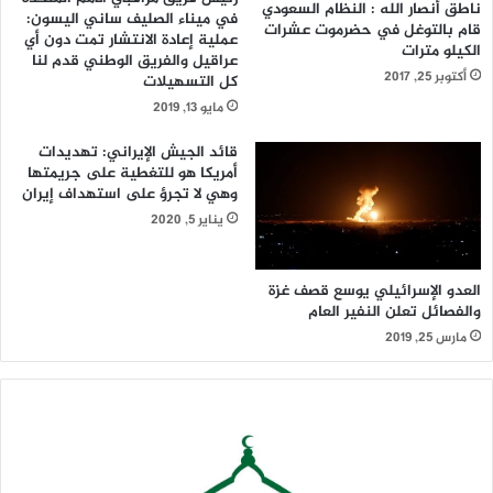
ناطق أنصار الله : النظام السعودي
في ميناء الصليف ساني اليسون:
قام بالتوغل في حضرموت عشرات
عملية إعادة الانتشار تمت دون أي
الكيلو مترات
عراقيل والفريق الوطني قدم لنا
أكتوبر 25, 2017
كل التسهيلات
مايو 13, 2019
قائد الجيش الإيراني: تهديدات
أمريكا هو للتغطية على جريمتها
وهي لا تجرؤ على استهداف إيران
يناير 5, 2020
العدو الإسرائيلي يوسع قصف غزة
والفصائل تعلن النفير العام
مارس 25, 2019