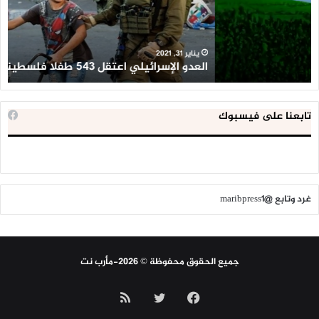
فلسطينيا
كبي
خلال
للإ
2020
ال
ا
يناير 31, 2021
العدو الإسرائيلي اعتقل 543 طفلا فلسطينيا خلال 2020
ا
تابعنا على فيسبوك
غرد وتابع @maribpress1
جميع الحقوق محفوظة © 2026-مأرب نت
فيسبوك
تويتر
ملخص