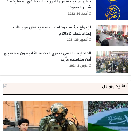
تأهل ثمانية شعراء للدور نصف نهائي بمسابقة ”
شاعر الصمود”
أبريل 26, 2022
اجتماع برئاسة محافظ صعدة يناقش موجهات
إعداد خطة 2022م
أكتوبر 26, 2021
الداخلية تحتفي بتخرج الدفعة الثانية من منتسبي
أمن محافظة مأرب
مارس 2, 2021
أناشيد وزوامل
العدو
الد
الإسرائيلي
ال
اعتقل
تع
543
إح
طفلا
‘م