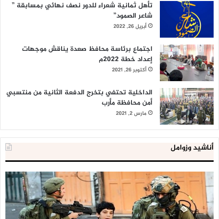
تأهل ثمانية شعراء للدور نصف نهائي بمسابقة ”
شاعر الصمود”
بأنهُمُ الأُباةُ ، الأولياءُ
أبريل 26, 2022
اجتماع برئاسة محافظ صعدة يناقش موجهات
إعداد خطة 2022م
بفضل صمود جرحى الحرب فُزنا
أكتوبر 26, 2021
الداخلية تحتفي بتخرج الدفعة الثانية من منتسبي
(( بنصر الله ينصرُ من يشاءُ ))
أمن محافظة مأرب
مارس 2, 2021
فهُم شهداؤنا اختلفت عليهم
شِغافُ الأرض حُبّاً ، والسماءُ
أناشيد وزوامل
فتلك تريد أن يبقوا عليها
العدو
الد
الإسرائيلي
ال
وتلك لها بوصلهمُ احتفاءُ
اعتقل
تع
543
إح
طفلا
‘م