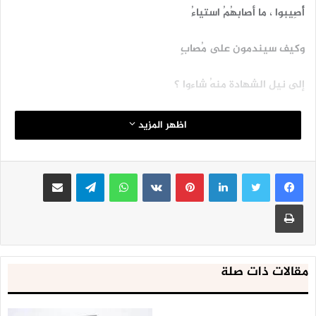
أُصِيبوا ، ما أصابهُمُ استياءُ
وكيف سيندمون على مُصابٍ
إلى نيل الشهادة منهُ شاءوا ؟
لأنهمُ اقتفوا قرآن ( طه )
اظهر المزيد
مضوا ما هدّهم في الله داءُ
لينكدإن
بينتيريست
واتساب
تيلقرام
مشاركة عبر البريد
ولم يتألموا إلا اشتياقاً
طباعة
إلى الجبهات شاقهُمُ الفداءُ
فنخجلُ إن تألمنا عليهم
مقالات ذات صلة
فمن نظراتهم خُلق الإباءُ