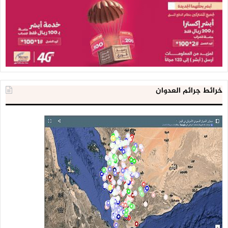
فَهُم صُبُرٌ إذا ما الحرب قامت
وهم صُدُقٌ إذا حان اللقاءُ
بخوضهمُ الوغى عادوا كِراماً
خرائط جرائم العدوان
وأفئدة العدا منهم هواءُ
فكم من مشهدٍ يرويه جُرحٌ
وملحمةٍ تُسطِّرها الدماءُ
هُنا الكرار كم دكّ الأعادي
هُنا ( العباس ) إمدادٌ ، وماءُ