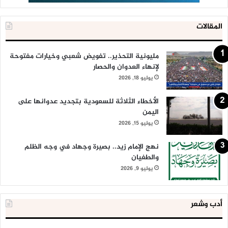
وهم لمسيرة القرآن نبضٌ
المقالات
به عاشت يُميِّزها السخاءُ
مليونية التحذير.. تفويض شعبي وخيارات مفتوحة
لإنهاء العدوان والحصار
مُصاب عدوهم قهرٌ وذلٌّ
يوليو 18, 2026
مُصابهُمُ افتخارٌ ، وارتقاءُ
الأخطاء الثلاثة للسعودية بتجديد عدوانها على
اليمن
مُصابُ عدوهم رغماُ عليهِ
يوليو 15, 2026
مُصابهُمُ اختيارُ ، وابتِغاءُ
نهج الإمام زيد.. بصيرة وجهاد في وجه الظلم
والطغيان
يوليو 9, 2026
إذا حَمَت الجراحُ مصيرَ شعبٍ
وذادت عنهُ ، فالجُرحُ اصطِفاءُ
أدب وشعر
بهِ يتميزون على سواهم