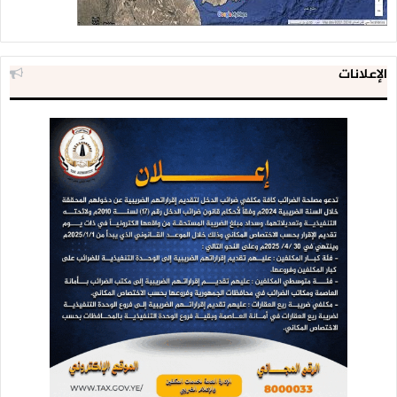
لئن غابت يدٌ عنهم وساقٌ
فقد حضرَ الحسينُ ، وكربلاءٌ
الإعلانات
تجلى ( جعفر الطيار ) فيهم
وأشرق ( زيدُ ) والنهجُ السواءُ
من القرآن في القرآن عاشوا
عليه تحركوا ، وبه أضاءوا
لهم من ( آل عمران ) انطلاقٌ
لهم في سورة ( الفتح ) اتِّكاءُ