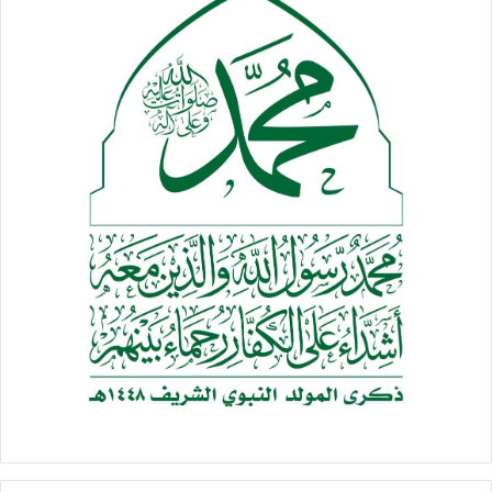
رأوا أنَّ الصلاة بلا جهادٍ
هيَ الإسلامُ .. ينقصُهُ انتماءُ
وأنَّ الإنتساب لدين طه
بلا بذلٍ ، وتضحيةٍ .. هُراءُ
لقد حملوا جراحَ الشعب عنهُ
ونابُوا عنهُ حين طغى الشقاءُ
لذلك تستحي الأشعارُ منهم
ويخجل من عطائهمُ العطاءُ