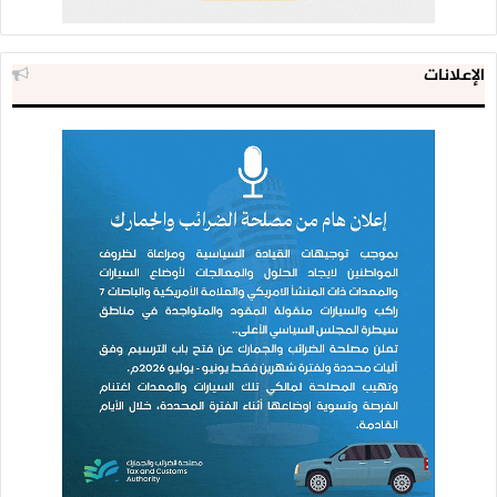
لئن وقفوا ، وإن قعدوا فهُم في
الإعلانات
سبيل الله تاجهُمُ الوفاءُ
فما حركاتهُم إلا جهادٌ
وما أنفاسهُم إلا دُعاءُ
وإن عادوا إلى الجبهات حالاً
فهُم بالله جُندٌ أقوياءُ
بهم صَدَقَ الولاءُ لنهج طه
ومن أعدائهِ صَدَقَ البراءُ