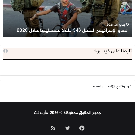
وإن الله عدلاُ منهُ أنهى
فلسطينيا
كبي
خلال
للإ
خلافهما ، وكان لهُ القضاءُ
2020
ال
ا
يناير 31, 2021
العدو الإسرائيلي اعتقل 543 طفلا فلسطينيا خلال 2020
ا
فأعضاءٌ إليه سمَت ، وأخرى
لها في الأرض شامخةً بقاءُ
تابعنا على فيسبوك
جِراحٌ في سبيل الله حتماُ
مع المختار يشملها الكِساءُ
غرد وتابع @maribpress1
#معاذ_الجنيد
جميع الحقوق محفوظة © 2026-مأرب نت
فيسبوك
تويتر
ملخص