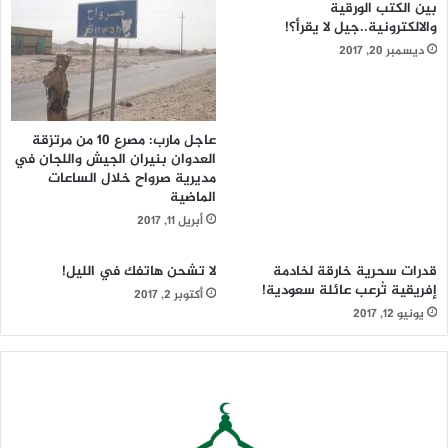
بين الكتب الورقية
والالكترونية..جيل لا يقرأ؟!
هُمُ الجرحى نعم .. وهُمُ انتصارٌ
ديسمبر 20, 2017
وهُم رُغم الإصابة كبرياءُ
عاجل مارب: مصرع 10 من مرتزقة
العدوان بنيران الجيش واللجان في
مديرية صرواح خلال الساعات
معَ عَلَمِ الهُدى لمّا تولّوا
الماضية
أبريل 11, 2017
تجسّدَ في جهادهمُ الولاءُ
قدرات سحرية خارقة لخادمة
لا تشحن هاتفك في الليل!
رجالُ عاهدوا ، صدقوا ، وضحوا
إفريقية تُرعب عائلة سعودية!
أكتوبر 2, 2017
يونيو 12, 2017
رجالٌ من هُدى القرآن جاءوا
أحبّوا التضحيات وجسّدوها
وهل في باذلٍ دمهُ رِياءُ ؟