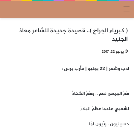
القائمة
( كبرياء الجراح ).. قصيدة جديدة للشاعر معاذ
الجنيد
يونيو 22, 2017
ادب وشعر | 22 يونيو | مأرب برس :
هُمُ الجرحى نعم .. وهُمُ الشفاءُ
لشعبي عندما عظُمَ البلاءُ
حسينيون ، رِبِّيون لمّا