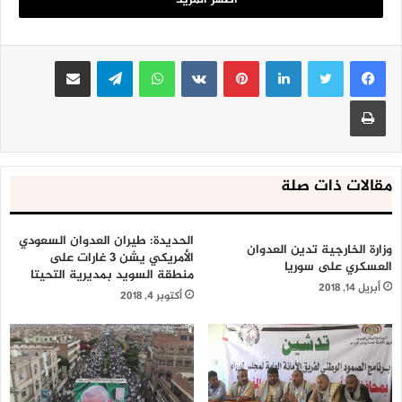
لينكدإن
بينتيريست
واتساب
تيلقرام
مشاركة عبر البريد
طباعة
مقالات ذات صلة
الحديدة: طيران العدوان السعودي
وزارة الخارجية تدين العدوان
الأمريكي يشن 3 غارات على
العسكري على سوريا
منطقة السويد بمديرية التحيتا
أبريل 14, 2018
أكتوبر 4, 2018