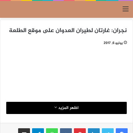
القائمة
نجران: غارتان لطيران العدوان على موقع الطلعة
يوليو 6, 2017
اظهر المزيد
لينكدإن
بينتيريست
واتساب
تيلقرام
مشاركة عبر البريد