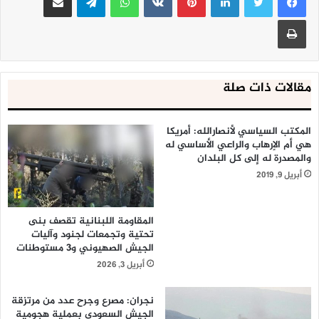
طباعة
مقالات ذات صلة
المكتب السياسي لأنصارالله: أمريكا
هي أم الاٍرهاب والراعي الأساسي له
والمصدرة له إلى كل البلدان
أبريل 9, 2019
المقاومة اللبنانية تقصف بنى
تحتية وتجمعات لجنود وآليات
الجيش الصهيوني و3 مستوطنات
أبريل 3, 2026
نجران: مصرع وجرح عدد من مرتزقة
الجيش السعودي بعملية هجومية