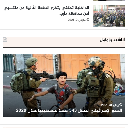
الداخلية تحتفي بتخرج الدفعة الثانية من منتسبي
أمن محافظة مأرب
مارس 2, 2021
أناشيد وزوامل
العدو
الد
الإسرائيلي
ال
اعتقل
تع
543
إح
طفلا
‘م
فلسطينيا
كبي
خلال
للإ
2020
ال
ا
يناير 31, 2021
العدو الإسرائيلي اعتقل 543 طفلا فلسطينيا خلال 2020
ا