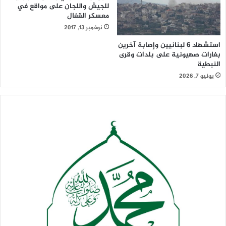
للجيش واللجان على مواقع في
معسكر القفال
نوفمبر 13, 2017
استشهاد 6 لبنانيين وإصابة آخرين
بغارات صهيونية على بلدات وقرى
النبطية
يونيو 7, 2026