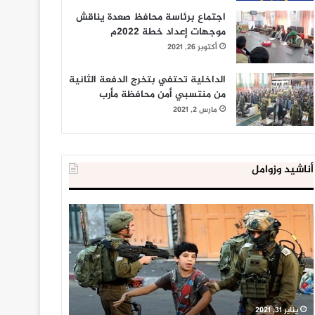
اجتماع برئاسة محافظ صعدة يناقش
موجهات إعداد خطة 2022م
أكتوبر 26, 2021
الداخلية تحتفي بتخرج الدفعة الثانية
من منتسبي أمن محافظة مأرب
مارس 2, 2021
أناشيد وزوامل
العدو
الداخلية
الإسرائيلي
المصرية
اعتقل
تعلن
543
إحباط
طفلا
‘مخطط
فلسطينيا
كبير’
خلال
للإخوان
يناير 31, 2021
يوليو 23, 2020
2020
المسلمين