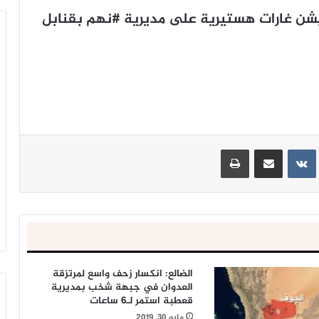
يشن غارات هستيرية على مديرية #نهم بقنابل
ينتيريست
مشاركة عبر البريد
طباعة
الضالع: انكسار زحف واسع لمرتزقة
العدوان في جبهة شخب بمديرية
قعطبة استمر لـ6 ساعات
مايو 30, 2019