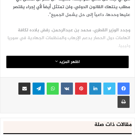
مطلب ينتهك القانون الدولي، ولن تمتثل أيضاً لأي إجراء يقتصر
عليها وحدها، داعياً إلى حل يشمل الجميع”.
وجدد الوزير القطري، محمد بن عبدالرحمن، رفض بلاده لكافة
اتهامات دول الحصار بدعم الإرهاب والمنظمات الجهادية في سوريا
وليبيا.
وقال إن “قطر تعمل كل ما بوسعها لمحاربة الإرهاب بمختلف
اظهر المزيد
أشكاله، ولكن على السعودية والإمارات ألا تعطينا دروساً، لأن لديهم
مواطنين متهمين بأنهم متورطون في الإرهاب وتمويله.
لينكدإن
بينتيريست
واتساب
تيلقرام
مشاركة عبر البريد
وتفاقمت الأزمة بين السعودية والإمارات والبحرين ومصر من جهة،
طباعة
وقطر من جهة أخرى، في الـ 5 من الشهر الماضي، وقطعت هذه
الدول علاقاتها كافة مع قطر وفرضت عليها سلسة من الإجراءات
العقابية، وقدمت، عبر الوسيط الكويتي، قائمة مطالب وشروط من
13 بنداً، لتنفيذها مقابل عودة العلاقات إلى طبيعتها، إلا أن قطر
مقالات ذات صلة
رفضت تلك المطالب، وقالت إنها “غير واقعية”.