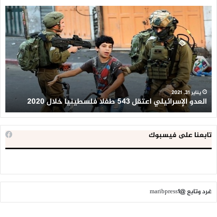
العدو
الد
الإسرائيلي
ال
اعتقل
تع
543
إح
طفلا
‘م
فلسطينيا
كبي
خلال
للإ
2020
ال
ا
يناير 31, 2021
العدو الإسرائيلي اعتقل 543 طفلا فلسطينيا خلال 2020
ا
تابعنا على فيسبوك
غرد وتابع @maribpress1