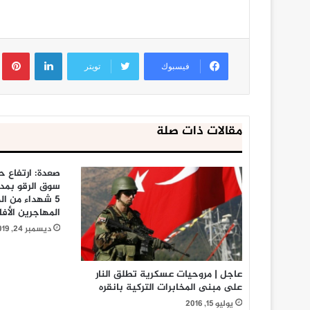
لينكدإن
ب
فيسبوك
تويتر
مقالات ذات صلة
صعدة: ارتفاع 
سوق الرقو بمدي
المهاجرين الأف
ديسمبر 24, 2019
عاجل | مروحيات عسكرية تطلق النار
على مبنى المخابرات التركية بانقره
يوليو 15, 2016