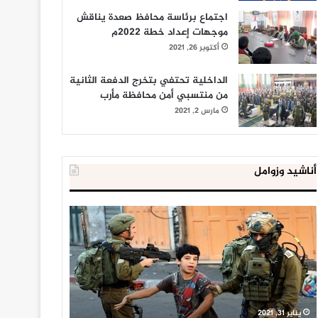
اجتماع برئاسة محافظ صعدة يناقش
موجهات إعداد خطة 2022م
أكتوبر 26, 2021
الداخلية تحتفي بتخرج الدفعة الثانية
من منتسبي أمن محافظة مأرب
مارس 2, 2021
أناشيد وزوامل
العدو
الداخلية
الإسرائيلي
المصرية
اعتقل
تعلن
543
إحباط
طفلا
‘مخطط
فلسطينيا
كبير’
خلال
للإخوان
يناير 31, 2021
يوليو 23, 2020
2020
المسلمين