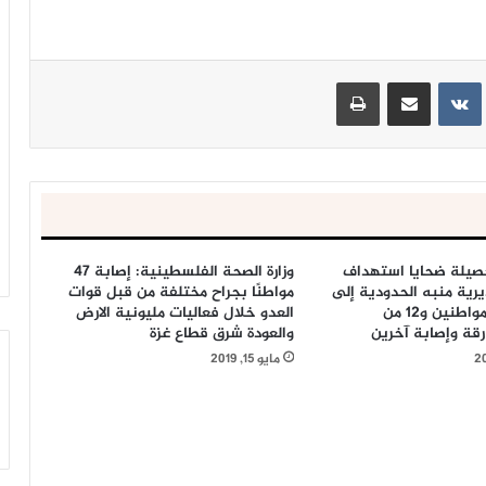
ينتيريست
مشاركة عبر البريد
طباعة
حصيلة ضحايا استهداف
وزارة الصحة الفلسطينية: إصابة 47
رية منبه الحدودية إلى
مواطنًا بجراح مختلفة من قبل قوات
5 شهداء من المواطنين و12 من
العدو خلال فعاليات مليونية الارض
ارقة وإصابة آخرين
والعودة شرق قطاع غزة
مايو 15, 2019