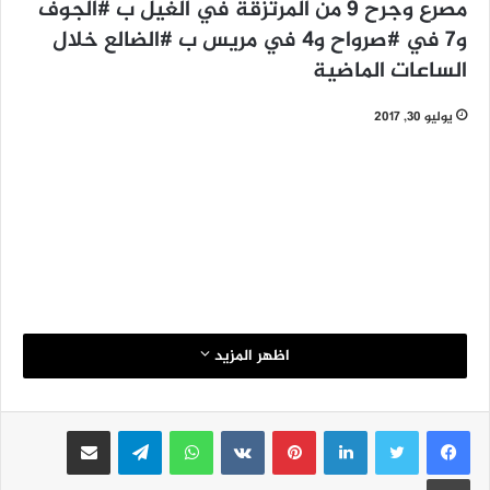
مصرع وجرح 9 من المرتزقة في الغيل ب #الجوف
و7 في #صرواح و4 في مريس ب #الضالع خلال
الساعات الماضية
يوليو 30, 2017
اظهر المزيد
لينكدإن
بينتيريست
واتساب
تيلقرام
مشاركة عبر البريد
طباعة