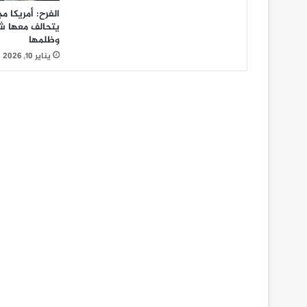
الفرح: أمريكا 
يتحالف معها ش
وظلمها
يناير 10, 2026