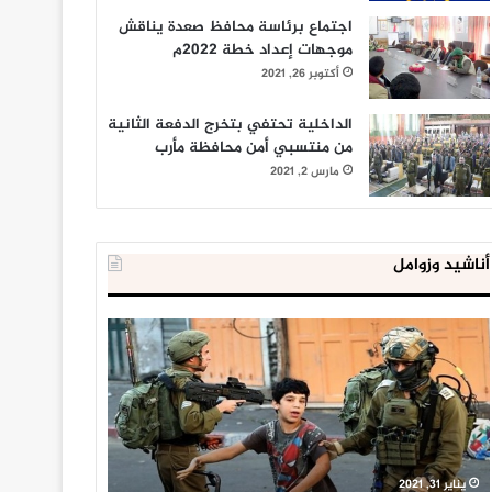
اجتماع برئاسة محافظ صعدة يناقش
موجهات إعداد خطة 2022م
أكتوبر 26, 2021
الداخلية تحتفي بتخرج الدفعة الثانية
من منتسبي أمن محافظة مأرب
مارس 2, 2021
أناشيد وزوامل
العدو
الداخلية
الإسرائيلي
المصرية
اعتقل
تعلن
543
إحباط
طفلا
‘مخطط
فلسطينيا
كبير’
خلال
للإخوان
يناير 31, 2021
يوليو 23, 2020
2020
المسلمين