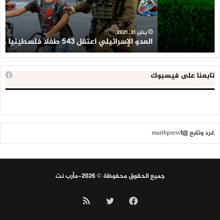
فلسطينيا
كبي
خلال
للإ
2020
ال
ا
يناير 31, 2021
العدو الإسرائيلي اعتقل 543 طفلا فلسطينيا خلال 2020
ا
تابعنا على فيسبوك
غرد وتابع @maribpress1
جميع الحقوق محفوظة © 2026-مأرب نت
فيسبوك
تويتر
ملخص