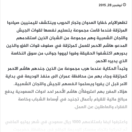
نوفمبر 28, 2015
تظهرالايام خفايا العدوان وتجار الحروب وينكشف لليمنيين صيادوا
المرتزقة فندما قامت مجموعة بتسليم نفسها لقوات الجيش
واللجان الشعبية وهم مجموعة من الشبان الذين استقدمهم
المدعو هاشم الاحمر للعمل كمرتزقة في صفوف قوات الغزو والذين
بدورهم اكتشفوا الحقيقة وفروا ليرووا جوانب من سوق النخاسة
الذي يديره الاحمر.
وتبدأ الحكاية عندما هرب مجموعة من الذين جندهم هاشم الاحمر
كمرتزقة وجاء بهم من محافظة عمران الى منفذ الوديعة في بداية
الامر قبل ان يفروا ويسلموا انفسهم للجيش واللجان الشعبية.
هؤلاء المغرر بهم اعتروفاأن هاشم الأحمر احد ادوات السعودية يدفع
مبالغ مالية للقيام بأعمال تجنيد في أوساط الشباب وخاصة
الفقراء والعاطلين عن العمل.
واعترفوا ايضا باستلامهم 1000 ريال سعودي في شهر يوليو الماضي
ثم تحركوا باتجاه معسكر الوديعة الواقع في محافظة حضرموت