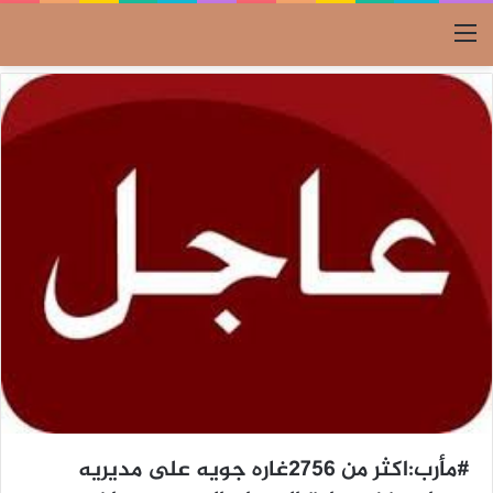
القائمة
#مأرب:اكثر من 2756غاره جويه على مديريه