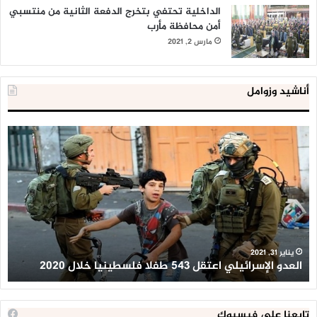
الداخلية تحتفي بتخرج الدفعة الثانية من منتسبي
أمن محافظة مأرب
مارس 2, 2021
أناشيد وزوامل
العدو
الد
الإسرائيلي
ال
اعتقل
تع
543
إح
طفلا
‘م
فلسطينيا
كبي
خلال
للإ
2020
ال
ا
يناير 31, 2021
العدو الإسرائيلي اعتقل 543 طفلا فلسطينيا خلال 2020
ا
تابعنا على فيسبوك