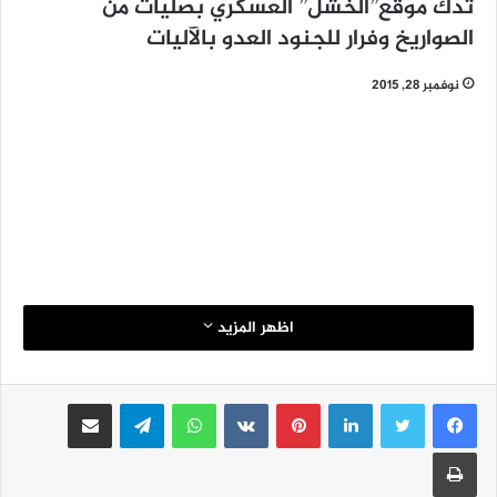
تدك موقع”الخشل” العسكري بصليات من
الصواريخ وفرار للجنود العدو بالآليات
نوفمبر 28, 2015
اظهر المزيد
لينكدإن
بينتيريست
واتساب
تيلقرام
مشاركة عبر البريد
طباعة