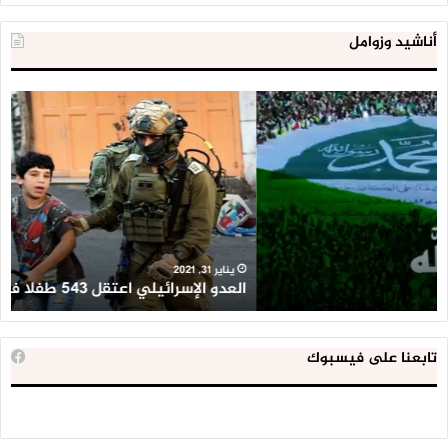
أناشيد وزوامل
العدو
الد
الإسرائيلي
ال
اعتقل
تع
543
إح
طفلا
‘م
فلسطينيا
كبي
خلال
للإ
2020
ال
ا
يناير 31, 2021
العدو الإسرائيلي اعتقل 543 طفلا فلسطينيا خلال 2020
ا
تابعنا على فيسبوك