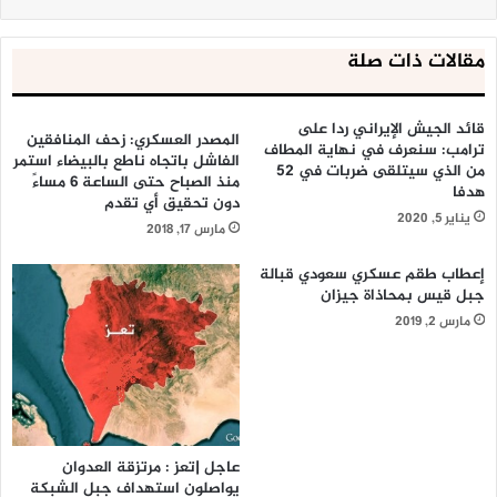
مقالات ذات صلة
قائد الجيش الإيراني ردا على
المصدر العسكري: زحف المنافقين
ترامب: سنعرف في نهاية المطاف
الفاشل باتجاه ناطع بالبيضاء استمر
من الذي سيتلقى ضربات في 52
منذ الصباح حتى الساعة 6 مساءً
هدفا
دون تحقيق أي تقدم
يناير 5, 2020
مارس 17, 2018
إعطاب طقم عسكري سعودي قبالة
جبل قيس بمحاذاة جيزان
مارس 2, 2019
عاجل |تعز : مرتزقة العدوان
يواصلون استهداف جبل الشبكة