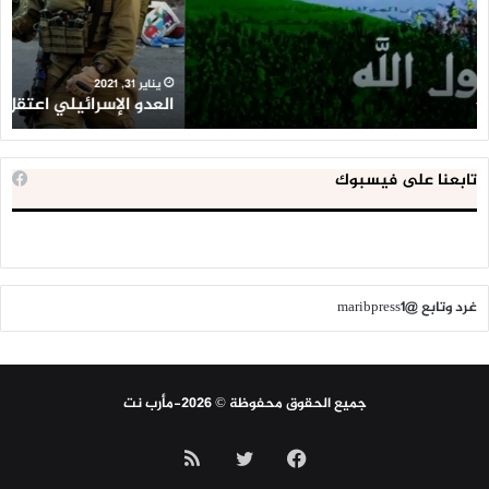
فلسطينيا
كبي
خلال
للإ
2020
ال
ا
يناير 31, 2021
العدو الإسرائيلي اعتقل 543 طفلا فلسطينيا خلال 2020
ا
تابعنا على فيسبوك
غرد وتابع @maribpress1
جميع الحقوق محفوظة © 2026-مأرب نت
فيسبوك
تويتر
ملخص