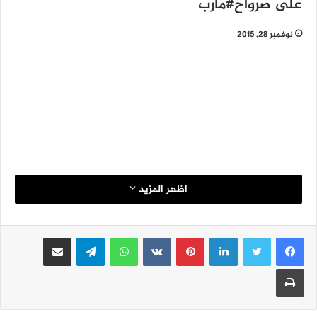
على صرواح#مأرب
نوفمبر 28, 2015
اظهر المزيد
لينكدإن
بينتيريست
واتساب
تيلقرام
مشاركة عبر البريد
طباعة