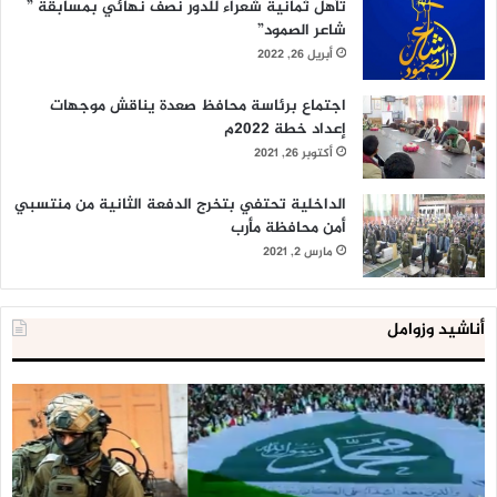
تأهل ثمانية شعراء للدور نصف نهائي بمسابقة ”
شاعر الصمود”
أبريل 26, 2022
اجتماع برئاسة محافظ صعدة يناقش موجهات
إعداد خطة 2022م
أكتوبر 26, 2021
الداخلية تحتفي بتخرج الدفعة الثانية من منتسبي
أمن محافظة مأرب
مارس 2, 2021
أناشيد وزوامل
العدو
الد
الإسرائيلي
ال
اعتقل
تع
543
إح
طفلا
‘م