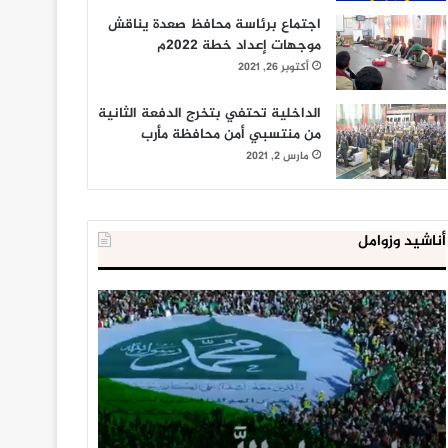
اجتماع برئاسة محافظ صعدة يناقش
موجهات إعداد خطة 2022م
أكتوبر 26, 2021
الداخلية تحتفي بتخرج الدفعة الثانية
من منتسبي أمن محافظة مأرب
مارس 2, 2021
أناشيد وزوامل
العدو
الداخلية
الإسرائيلي
المصرية
اعتقل
تعلن
543
إحباط
طفلا
‘مخطط
فلسطينيا
كبير’
خلال
للإخوان
يناير 31, 2021
يوليو 23, 2020
2020
المسلمين