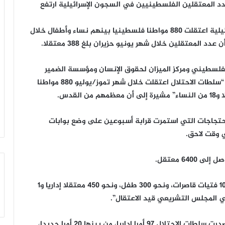
د المعتقلين الفلسطينيين في السجون الإسرائيلية ارتفع
وأضافت هذه المؤسسات في بيان أن السلطات الإسرائيلية اعتقلت 880 مواطنا فلسطينيا بينهم نساء وأطفال خلال
 المعتقلين خلال شهر يونيو حزيران بلغ 388 معتقلا.
لفلسطيني ومركز الميزان لحقوق الإنسان ومؤسسة الضمير
لرعاية الأسير وحقوق الإنسان وهيئة شؤون الأسرى أن “سلطات الاحتلال اعتقلت خلال شهر تموز/يوليو 880 مواطنا
حتجاجات التي استمرت قرابة أسبوعين على وضع بوابات
ي وقت لاحق.
64 معتقل.
وقال البيان إن من بين المعتقلين “62 أسيرة، بينهن 10 فتيات قاصرات، ونحو 300 طفل، ونحو 450 معتقلا إداريا و1
وأضاف “على صعيد عدد أوامر الاعتقال الإداري، فقد أصدرت سلطات الاحتلال 97 أمرا إداريا، من بينها 20 أمرا جديدا،