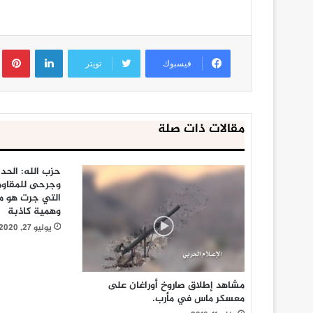
لينكدإن
ب
فيسبوك
تويتر
مقالات ذات صلة
حزب الله: الح
وجرحى للمقاو
التي جرت هو مح
وهمية كاذبة
يوليو 27, 2020
مشاهد إطلاق صاروخ أوراغان على
معسكر ماس في مأرب.