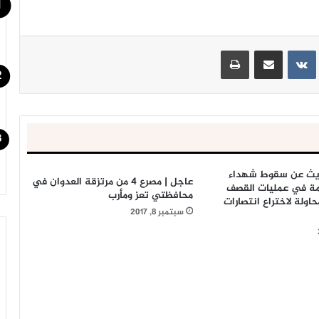
ينتيريست
مشاركة عبر البريد
طباعة
ديث عن سقوط شهداء
عاجل | مصرع 4 من مرتزقة العدوان في
مة في عمليات القصف
محافظتي تعز ومأرب
اولة لاختراع انتصارات
سبتمبر 8, 2017