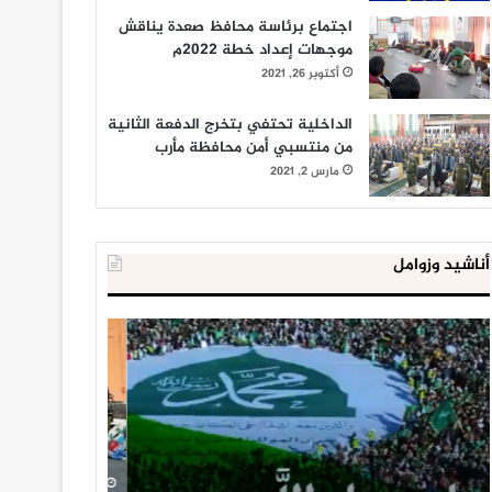
اجتماع برئاسة محافظ صعدة يناقش
موجهات إعداد خطة 2022م
أكتوبر 26, 2021
الداخلية تحتفي بتخرج الدفعة الثانية
من منتسبي أمن محافظة مأرب
مارس 2, 2021
أناشيد وزوامل
العدو
الداخلية
الإسرائيلي
المصرية
اعتقل
تعلن
543
إحباط
طفلا
‘مخطط
فلسطينيا
كبير’
خلال
للإخوان
يناير 31, 2021
يوليو 23, 2020
2020
المسلمين