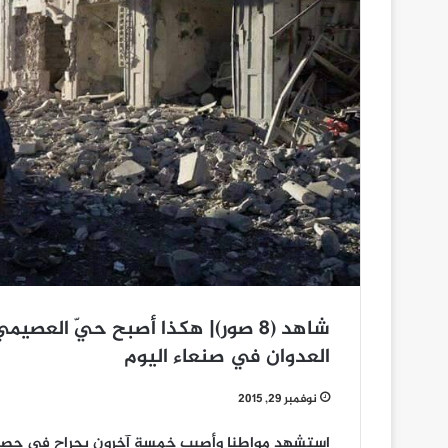
شاهد (8 صور)| هكذا أصبح حيّ الع
العدوان في صنعاء اليوم
نوفمبر 29, 2015
استشهد مواطنا وأصيب خمسة آخرون بجراح في حصيلة