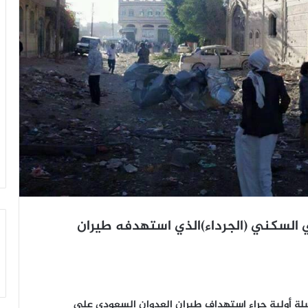
صيمي السكني (الجرداء)الذي استهدفه طيران
 أولية جراء استهداف طيران العدوان السعودي على