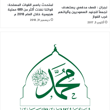
لمتحدث باسم القوات المسلحة:
نجران : قصف مدفعي يستهدف
قواتنا نفذت أكثر من 689 عملية
تجمعآ للجنود السعوديين وآلياتهم
هجومية خلال العام 2018 م
غرب الفواز
ديسمبر 31, 2018
أكتوبر 5, 2017