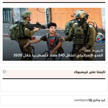
العدو
الد
الإسرائيلي
ال
اعتقل
تع
543
إح
طفلا
‘م
فلسطينيا
كبي
خلال
للإ
2020
ال
ا
يناير 31, 2021
العدو الإسرائيلي اعتقل 543 طفلا فلسطينيا خلال 2020
ا
تابعنا على فيسبوك
غرد وتابع @maribpress1