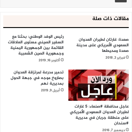
مقالات ذات صلة
رئيس الوفد الوطني: بحثنا مع
صعدة: غارتان لطيران العدوان
السفير الصيني مستوى العلاقات
السعودي الأمريكي على مدينة
القائمة بين الجمهورية اليمنية
صعدة ومحيطها
وجمهورية الصين الشعبية
فبراير 3, 2018
أكتوبر 16, 2019
تدمير مدرعة لمرتزقة العدوان
بصاروخ موجه في جبهة الحول
بمديرية نهم
أبريل 9, 2019
عاجل محافظة #صنعاء: 5 غارات
لطيران العدوان السعودي الأمريكي
على منطقة جربان في مديرية
#سنحان
ديسمبر 7, 2016