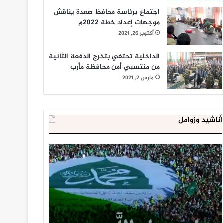
اجتماع برئاسة محافظ صعدة يناقش
موجهات إعداد خطة 2022م
أكتوبر 26, 2021
الداخلية تحتفي بتخرج الدفعة الثانية
من منتسبي أمن محافظة مأرب
مارس 2, 2021
أناشيد وزوامل
العدو
الداخلية
الإسرائيلي
المصرية
اعتقل
تعلن
543
إحباط
طفلا
‘مخطط
فلسطينيا
كبير’
خلال
للإخوان
يناير 31, 2021
يوليو 23, 2020
2020
المسلمين