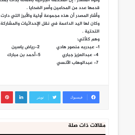
ونوه المصدر : إن المحكمةَ الجزائية بالأمانة بدأت 
قدمها عدد من المحامين وأسر الضحايا .
وأشار المصدر أن هذه مجموعة أولية والأبرز التي دا
وكان لها اليد الداعمة في نقل الإحداثيات والمشاركة 
التحتية .
وهم كلأتي:
1- عبدربه منصور هادي 2-رياض ياسين 3- سلطان العتواني
4- عبدالعزيز جباري 5-أحمد بن مبارك 6- علي حسن الأحمدي
7- عبدالوهاب الآنسي
لينكدإن
ب
فيسبوك
تويتر
مقالات ذات صلة