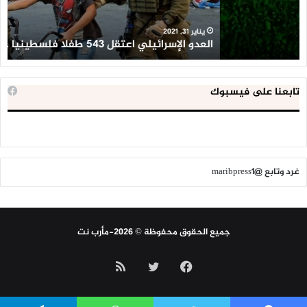
خلال
للإ
2020
ال
ا
يناير 31, 2021
العدو الإسرائيلي اعتقل 543 طفلا فلسطينيا خلال 2020
ا
تابعنا على فيسبوك
غرد وتابع @maribpress1
جميع الحقوق محفوظة © 2026-مأرب نت
فيسبوك
تويتر
ملخص
الموقع