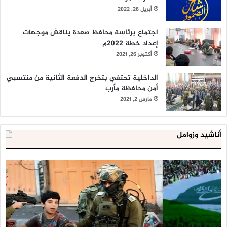
أبريل 26, 2022
اجتماع برئاسة محافظ صعدة يناقش موجهات
إعداد خطة 2022م
أكتوبر 26, 2021
الداخلية تحتفي بتخرج الدفعة الثانية من منتسبي
أمن محافظة مأرب
مارس 2, 2021
أناشيد وزوامل
العدو
الد
الإسرائيلي
ال
اعتقل
تع
543
إح
طفلا
‘م
فلسطينيا
كبي