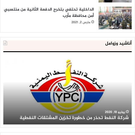
الداخلية تحتفي بتخرج الدفعة الثانية من منتسبي
أمن محافظة مأرب
مارس 2, 2021
أناشيد وزوامل
شركة
الع
النفط
ال
تحذر
يع
من
لإق
خطورة
9
تخزين
آلا
المشتقات
وح
النفطية
اس
عل
يوليو 18, 2020
شركة النفط تحذر من خطورة تخزين المشتقات النفطية
أ
أر
مط
ال