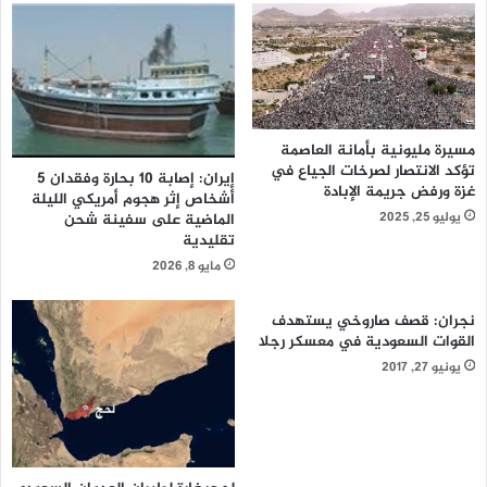
مسيرة مليونية بأمانة العاصمة
تؤكد الانتصار لصرخات الجياع في
إيران: إصابة 10 بحارة وفقدان 5
غزة ورفض جريمة الإبادة
أشخاص إثر هجوم أمريكي الليلة
يوليو 25, 2025
الماضية على سفينة شحن
تقليدية
مايو 8, 2026
نجران: قصف صاروخي يستهدف
القوات السعودية في معسكر رجلا
يونيو 27, 2017