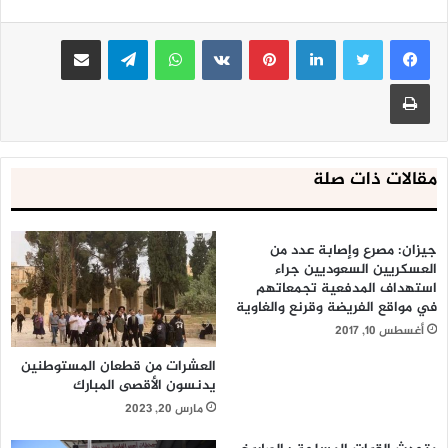
لينكدإن
بينتيريست
واتساب
تيلقرام
مشاركة عبر البريد
طباعة
مقالات ذات صلة
جيزان: مصرع وإصابة عدد من
العسكريين السعوديين جراء
استهداف المدفعية تجمعاتهم
في مواقع الفريضة وقرنع والغاوية
أغسطس 10, 2017
العشرات من قطعان المستوطنين
يدنسون الأقصى المبارك
مارس 20, 2023