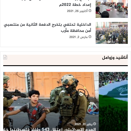
إعداد خطة 2022م
أكتوبر 26, 2021
الداخلية تحتفي بتخرج الدفعة الثانية من منتسبي
أمن محافظة مأرب
مارس 2, 2021
أناشيد وزوامل
العدو
الد
الإسرائيلي
ال
اعتقل
تع
543
إح
طفلا
‘م
فلسطينيا
كبي
خلال
للإ
2020
ال
ا
يناير 31, 2021
العدو الإسرائيلي اعتقل 543 طفلا فلسطينيا خلال 2020
ا