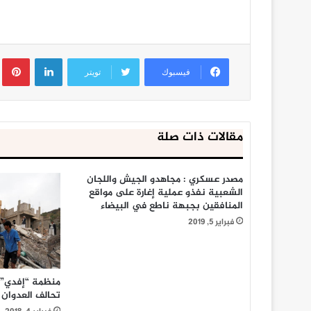
لينكدإن
ب
فيسبوك
تويتر
مقالات ذات صلة
مصدر عسكري : مجاهدو الجيش واللجان
الشعبية نفذو عملية إغارة على مواقع
المنافقين بجبهة ناطع في البيضاء
فبراير 5, 2019
منظمة “إفدي” ا
تحالف العدوان 