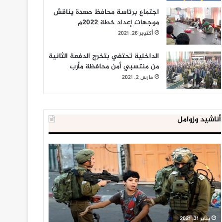
اجتماع برئاسة محافظ صعدة يناقش
موجهات إعداد خطة 2022م
أكتوبر 26, 2021
الداخلية تحتفي بتخرج الدفعة الثانية
من منتسبي أمن محافظة مأرب
مارس 2, 2021
أناشيد وزوامل
العدو
الداخلية
الإسرائيلي
المصرية
اعتقل
تعلن
543
إحباط
طفلا
‘مخطط
فلسطينيا
كبير’
خلال
للإخوان
يناير 31, 2021
يوليو 23, 2020
2020
المسلمين