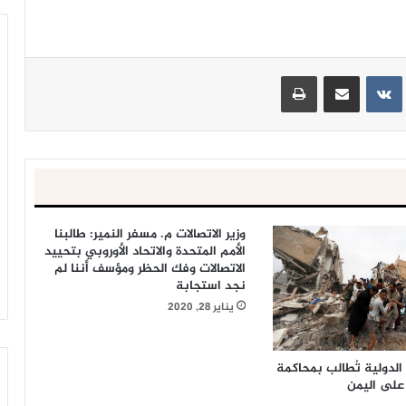
ينتيريست
مشاركة عبر البريد
طباعة
وزير الاتصالات م. مسفر النمير: طالبنا
الأمم المتحدة والاتحاد الأوروبي بتحييد
الاتصالات وفك الحظر ومؤسف أننا لم
نجد استجابة
يناير 28, 2020
لدولية تُطالب بمحاكمة
على اليمن