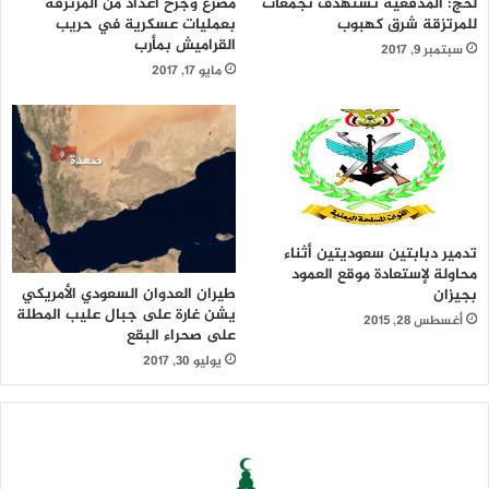
لحج: المدفعية تستهدف تجمعات
مصرع وجرح أعداد من المرتزقة
للمرتزقة شرق كهبوب
بعمليات عسكرية في حريب
القراميش بمأرب
سبتمبر 9, 2017
مايو 17, 2017
تدمير دبابتين سعوديتين أثناء
محاولة لإستعادة موقع العمود
طيران العدوان السعودي الأمريكي
بجيزان
يشن غارة على جبال عليب المطلة
أغسطس 28, 2015
على صحراء البقع
يوليو 30, 2017