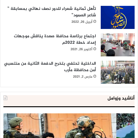
تأهل ثمانية شعراء للدور نصف نهائي بمسابقة ”
شاعر الصمود”
أبريل 26, 2022
اجتماع برئاسة محافظ صعدة يناقش موجهات
إعداد خطة 2022م
أكتوبر 26, 2021
الداخلية تحتفي بتخرج الدفعة الثانية من منتسبي
أمن محافظة مأرب
مارس 2, 2021
أناشيد وزوامل
العدو
الد
الإسرائيلي
ال
اعتقل
تع
543
إح