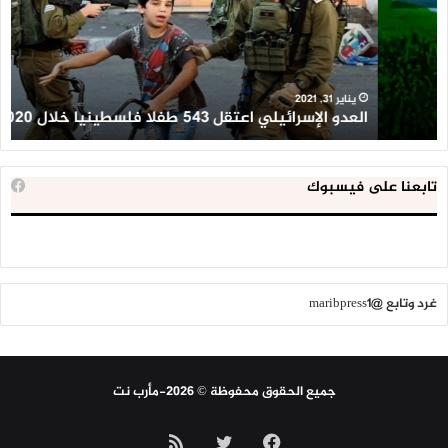
طفلا
‘م
فلسطينيا
كبي
خلال
للإ
2020
ال
ا
يناير 31, 2021
العدو الإسرائيلي اعتقل 543 طفلا فلسطينيا خلال 2020
ا
تابعنا على فيسبوك
غرد وتابع @maribpress1
جميع الحقوق محفوظة © 2026-مأرب نت
فيسبوك
تويتر
ملخص